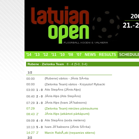
’14
’13
’12
’11
’10
’08
’07
NEWS
RESULTS
SCHEDUL
Rubene
-
Zielonka Team
8 - 4 (5-0, 3-4)
1/2
(Rubene) vārtos - JÄnis SÄ«ka
00:00
00:00
(Zielonka Team) vārtos - Krzysztof Rybacki
Atis StepÄns (JÄnis Alps)
03:00
1 - 0
JÄnis Alps (Atis StepÄns)
06:40
2 - 0
JÄnis Alps (Ivars JÄ“kabsons)
07:29
3 - 0
07:29
(Zielonka Team) minūtes pārtraukums
JÄnis Alps (atkārtoti pārkāpumi)
08:43
2'
Atis StepÄns (soda metiens)
09:09
4 - 0
Ivars JÄ“kabsons (JÄnis SÄ«ka)
10:13
5 - 0
14:27
2'
Marcin RabiÅ„ski (nepareizs sitiens)
2/2