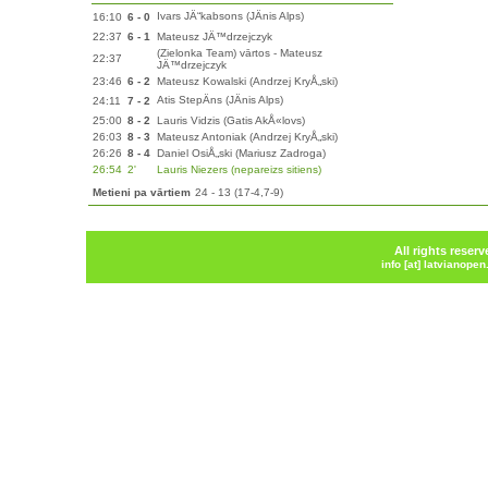
Ivars JÄ“kabsons (JÄnis Alps)
16:10
6 - 0
22:37
6 - 1
Mateusz JÄ™drzejczyk
(Zielonka Team) vārtos - Mateusz
22:37
JÄ™drzejczyk
23:46
6 - 2
Mateusz Kowalski (Andrzej KryÅ„ski)
Atis StepÄns (JÄnis Alps)
24:11
7 - 2
25:00
8 - 2
Lauris Vidzis (Gatis AkÅ«lovs)
26:03
8 - 3
Mateusz Antoniak (Andrzej KryÅ„ski)
26:26
8 - 4
Daniel OsiÅ„ski (Mariusz Zadroga)
26:54
2'
Lauris Niezers (nepareizs sitiens)
Metieni pa vārtiem
24 - 13 (17-4,7-9)
All rights reser
info [at] latvianope