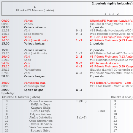
2. periods (spēle beigusies)
4
Ulbroka/FS Masters (Latvia)
1 - 1, 3 - 2,
00:00
Vārtos
(Ulbroka/FS Masters (Latvia)) 
00:00
Vārtos
(Bauska (Latvia)) Vārtos - #11 E
00:00
Perioda sākums
1. periods
12:33
Vārti
0 - 1
#88 Rolands Kovaļevskis (#50 
14:18
Soda metiens
0 - 1
(#88 Rolands Kovaļevskis) nere
14:18
Sods
#8 Edžus Ceriņš (2 min; neparei
14:55
Vārti (mazākumā)
1 - 1
#3 Pēteris Freimanis (#13 Ainār
15:00
Perioda beigas
1. periods
15:00
Perioda sākums
2. periods
15:25
Vārti (vairākumā)
1 - 2
#91 Pēteris Zeltiņš (#25 Toms N
16:40
Vārti
2 - 2
#3 Pēteris Freimanis (#13 Ainār
21:42
Sods
#88 Rolands Kovaļevskis (2 min;
24:39
Vārti
3 - 2
#13 Ainārs Juškēvičs
25:16
Vārti
4 - 2
#3 Pēteris Freimanis (#29 Kasp
25:16
Pārtraukums
(Bauska (Latvia)) 30 sekunžu 
27:00
Vārti
4 - 3
#53 Valdis Vāvers (#88 Roland
30:00
Perioda beigas
2. periods
30:00
Vārtusarga stat.
#35 Edgars Augstkalns - Vārti: 
30:00
Vārtusarga stat.
#11 Elvis Holsts - Vārti: 4; Meti
30:00
Spēles beigas
4 - 3
Spēlētāji:
Ulbroka/FS Masters (Latvia)
Bauska (Latvia)
3
Pēteris Freimanis
3 (3+0)
3
4
Krišjānis Zeps
4
7
Kaspars Šķēls
7
8
Edžus Ceriņš
2 min
8
9
Edgars Zeidlers
10
13
Ainārs Juškēvičs
3 (1+2)
11
17
Krists Štelmahers
13
22
Ritvars Rebainis
14
23
Jānis Justaments
15
26
Eduards Stūre
17