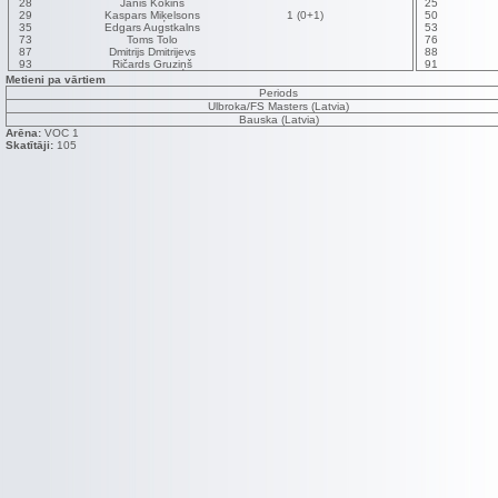
28
Jānis Kokins
25
29
Kaspars Miķelsons
1 (0+1)
50
35
Edgars Augstkalns
53
73
Toms Tolo
76
87
Dmitrijs Dmitrijevs
88
93
Ričards Gruziņš
91
Metieni pa vārtiem
Periods
Ulbroka/FS Masters (Latvia)
Bauska (Latvia)
Arēna:
VOC 1
Skatītāji:
105