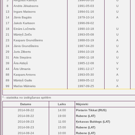
5
Ringolds Kalniņš
1994-06-16
U
8
Andris Jēkabsons
1991-05-03
U
13
Ingars Matisons
1994-01-16
U
14
Jānis Bagāts
1979-10-14
A
17
Jakob Karlsson
1996-09-02
18
Einārs Ločmelis
1990-10-18
U
21
Mārtiņš Zelčs
1993-05-08
U
23
Kaspars Grundšteins
1988-03-19
A
24
Jānis Grundšteins
1987-04-20
U
29
Juris Zilberts
1994-10-19
A
31
Atis Stepāns
1990-11-18
U
39
Āris Aldiņš
1985-12-08
V
44
Āris Ulmanis
1991-12-17
V
88
Kaspars Antons
1993-05-30
A
89
Mārtiņš Gailis
1989-05-12
U
99
Matīss Mālnieks
1997-09-25
A
* - statistika no izslēgšanas spēlēm
Datums
Laiks
Mājnieki
2014-08-22
14:00
Pietarin Tikkat (RUS)
2014-08-22
19:00
Rubene (LAT)
2014-08-23
11:00
Ķekavas Buldogs (LAT)
2014-08-23
15:00
Rubene (LAT)
2014-08-24
10:00
Rubene (LAT)