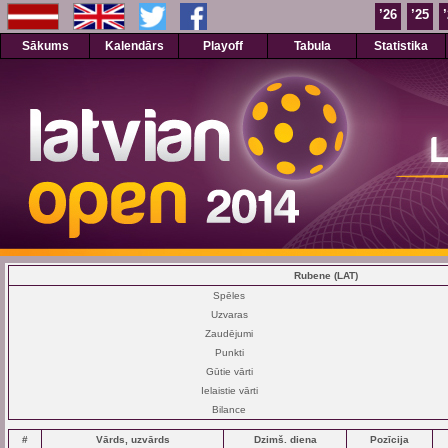
’26
’25
Sākums
Kalendārs
Playoff
Tabula
Statistika
Rubene (LAT)
Spēles
Uzvaras
Zaudējumi
Punkti
Gūtie vārti
Ielaistie vārti
Bilance
#
Vārds, uzvārds
Dzimš. diena
Pozīcija