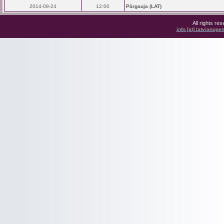
2014-08-24
12:00
Pārgauja (LAT)
All rights r
info [at] latvianop