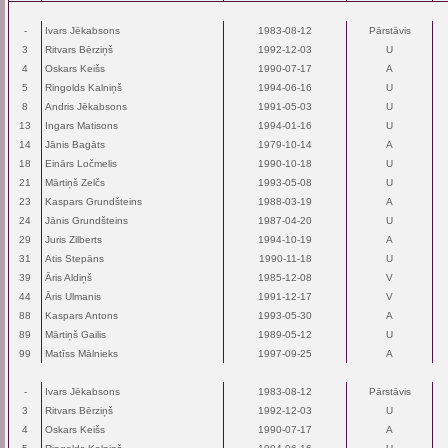
-
Ivars Jēkabsons
1983-08-12
Pārstāvis
3
Ritvars Bērziņš
1992-12-03
U
4
Oskars Keišs
1990-07-17
A
5
Ringolds Kalniņš
1994-06-16
U
8
Andris Jēkabsons
1991-05-03
U
13
Ingars Matisons
1994-01-16
U
14
Jānis Bagāts
1979-10-14
A
18
Einārs Ločmelis
1990-10-18
U
21
Mārtiņš Zelčs
1993-05-08
U
23
Kaspars Grundšteins
1988-03-19
A
24
Jānis Grundšteins
1987-04-20
U
29
Juris Zilberts
1994-10-19
A
31
Atis Stepāns
1990-11-18
U
39
Āris Aldiņš
1985-12-08
V
44
Āris Ulmanis
1991-12-17
V
88
Kaspars Antons
1993-05-30
A
89
Mārtiņš Gailis
1989-05-12
U
99
Matīss Mālnieks
1997-09-25
A
-
Ivars Jēkabsons
1983-08-12
Pārstāvis
3
Ritvars Bērziņš
1992-12-03
U
4
Oskars Keišs
1990-07-17
A