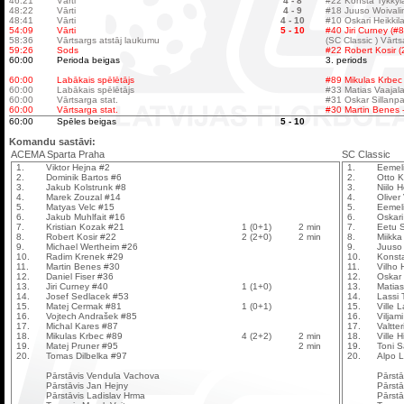
46:21
Vārti
4 - 8
#22 Konsta Tykkyl
48:22
Vārti
4 - 9
#18 Juuso Woivali
48:41
Vārti
4 - 10
#10 Oskari Heikkila
54:09
Vārti
5 - 10
#40 Jiri Curney (#
58:36
Vārtsargs atstāj laukumu
(SC Classic ) Vārt
59:26
Sods
#22 Robert Kosir (
60:00
Perioda beigas
3. periods
60:00
Labākais spēlētājs
#89 Mikulas Krbec
60:00
Labākais spēlētājs
#33 Matias Vaajal
60:00
Vārtsarga stat.
#31 Oskar Sillanpaa
60:00
Vārtsarga stat.
#30 Martin Benes -
60:00
Spēles beigas
5 - 10
Komandu sastāvi:
ACEMA Sparta Praha
SC Classic
1.
Viktor Hejna #2
1.
Eemeli
2.
Dominik Bartos #6
2.
Otto K
3.
Jakub Kolstrunk #8
3.
Niilo H
4.
Marek Zouzal #14
4.
Oliver
5.
Matyas Velc #15
5.
Eemeli
6.
Jakub Muhlfait #16
6.
Oskari
7.
Kristian Kozak #21
1 (0+1)
2 min
7.
Eetu S
8.
Robert Kosir #22
2 (2+0)
2 min
8.
Miikk
9.
Michael Wertheim #26
9.
Juuso 
10.
Radim Krenek #29
10.
Konsta
11.
Martin Benes #30
11.
Vilho 
12.
Daniel Fiser #36
12.
Oskar 
13.
Jiri Curney #40
1 (1+0)
13.
Matias
14.
Josef Sedlacek #53
14.
Lassi 
15.
Matej Cermak #81
1 (0+1)
15.
Ville 
16.
Vojtech Andrašek #85
16.
Viljam
17.
Michal Kares #87
17.
Valtte
18.
Mikulas Krbec #89
4 (2+2)
2 min
18.
Ville 
19.
Matej Pruner #95
2 min
19.
Toni 
20.
Tomas Dilbelka #97
20.
Alpo L
Pārstāvis Vendula Vachova
Pārstā
Pārstāvis Jan Hejny
Pārstā
Pārstāvis Ladislav Hrma
Pārstā