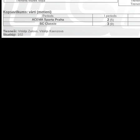
Treneris Marek Vojta
Trener
Trener
Kopsavilkums: vārti (metieni)
Periods
I periods
ACEMA Sparta Praha
2
(5)
SC Classic
3
(9)
Tiesneši:
Vitālijs Zalovs, Vitālijs Ksenzovs
Skatītāji:
102