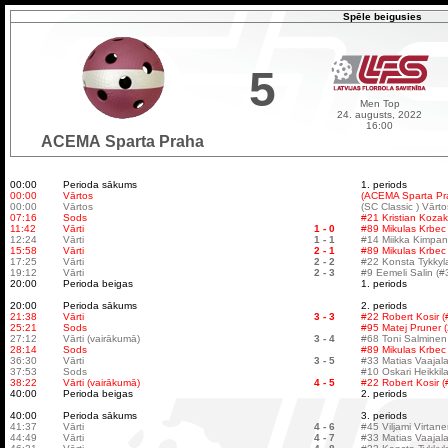
Spēle beigusies
5
Men Top
24. augusts, 2022
16:00
ACEMA Sparta Praha
00:00
Perioda sākums
1. periods
00:00
Vārtos
(ACEMA Sparta Pra
00:00
Vārtos
(SC Classic ) Vārt
07:16
Sods
#21 Kristian Kozak
11:42
Vārti
1 - 0
#89 Mikulas Krbec
12:24
Vārti
1 - 1
#14 Miikka Kimpanp
15:58
Vārti
2 - 1
#89 Mikulas Krbec
17:25
Vārti
2 - 2
#22 Konsta Tykkyl
19:12
Vārti
2 - 3
#9 Eemeli Salin (#3
20:00
Perioda beigas
1. periods
20:00
Perioda sākums
2. periods
21:38
Vārti
3 - 3
#22 Robert Kosir (
25:21
Sods
#95 Matej Pruner (
27:12
Vārti (vairākumā)
3 - 4
#68 Toni Salminen 
28:14
Sods
#89 Mikulas Krbec 
36:30
Vārti
3 - 5
#33 Matias Vaajala 
37:53
Sods
#10 Oskari Heikkil
38:22
Vārti (vairākumā)
4 - 5
#22 Robert Kosir (
40:00
Perioda beigas
2. periods
40:00
Perioda sākums
3. periods
41:37
Vārti
4 - 6
#45 Viljami Virtane
44:49
Vārti
4 - 7
#33 Matias Vaajala