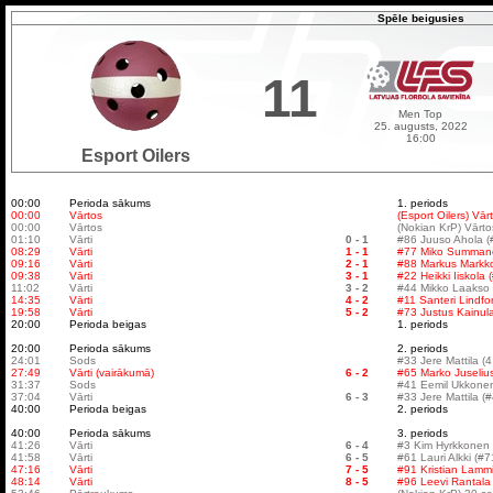
Spēle beigusies
11
Men Top
25. augusts, 2022
16:00
Esport Oilers
00:00
Perioda sākums
1. periods
00:00
Vārtos
(Esport Oilers) Vā
00:00
Vārtos
(Nokian KrP) Vārto
01:10
Vārti
0 - 1
#86 Juuso Ahola (
08:29
Vārti
1 - 1
#77 Miko Summane
09:16
Vārti
2 - 1
#88 Markus Markkol
09:38
Vārti
3 - 1
#22 Heikki Iiskola 
11:02
Vārti
3 - 2
#44 Mikko Laakso 
14:35
Vārti
4 - 2
#11 Santeri Lindfor
19:58
Vārti
5 - 2
#73 Justus Kainul
20:00
Perioda beigas
1. periods
20:00
Perioda sākums
2. periods
24:01
Sods
#33 Jere Mattila (
27:49
Vārti (vairākumā)
6 - 2
#65 Marko Juselius
31:37
Sods
#41 Eemil Ukkonen
37:04
Vārti
6 - 3
#33 Jere Mattila (
40:00
Perioda beigas
2. periods
40:00
Perioda sākums
3. periods
41:26
Vārti
6 - 4
#3 Kim Hyrkkonen 
41:58
Vārti
6 - 5
#61 Lauri Alkki (#
47:16
Vārti
7 - 5
#91 Kristian Lammi
48:14
Vārti
8 - 5
#96 Leevi Rantala 