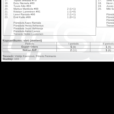
17.
Topias Ilmivalta #79
17.
Simo 
18.
Eetu Niemela #80
18.
Henri
19.
Tuure Ailio #83
19.
Juuso
20.
Markus Markkola #88
2 (1+1)
20.
Miki S
21.
Kristian Lamminen #91
1 (1+0)
22.
Leevi Rantala #96
2 (1+1)
Pārstā
23.
Emil Kallio #98
1 (0+1)
Pārstā
Pārstā
Pārstāvis Aapo Rantala
Pārstā
Pārstāvis Henry Arrhenius
Trener
Pārstāvis Jouni Vehkaoja
Pārstāvis Aleksi Lammi
Treneris Heikki Luukonen
Kopsavilkums: vārti (metieni)
Periods
I periods
II periods
Esport Oilers
5
1
(9)
(5)
Nokian KrP
2
1
(11)
(6)
Tiesneši:
Vitālijs Ksenzovs, Pēteris Freimanis
Skatītāji:
103