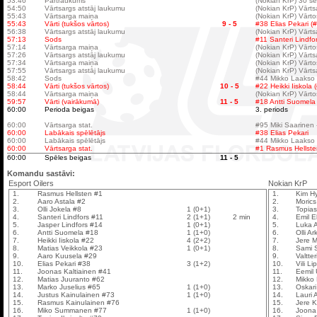
53:46
Pārtraukums
(Nokian KrP) 30 s
54:50
Vārtsargs atstāj laukumu
(Nokian KrP) Vārts
55:43
Vārtsarga maiņa
(Nokian KrP) Vārto
55:43
Vārti (tukšos vārtos)
9 - 5
#38 Elias Pekari (#
56:38
Vārtsargs atstāj laukumu
(Nokian KrP) Vārts
57:13
Sods
#11 Santeri Lindfo
57:14
Vārtsarga maiņa
(Nokian KrP) Vārto
57:26
Vārtsargs atstāj laukumu
(Nokian KrP) Vārts
57:34
Vārtsarga maiņa
(Nokian KrP) Vārto
57:55
Vārtsargs atstāj laukumu
(Nokian KrP) Vārts
58:42
Sods
#44 Mikko Laakso (
58:44
Vārti (tukšos vārtos)
10 - 5
#22 Heikki Iiskola 
58:44
Vārtsarga maiņa
(Nokian KrP) Vārto
59:57
Vārti (vairākumā)
11 - 5
#18 Antti Suomela (
60:00
Perioda beigas
3. periods
60:00
Vārtsarga stat.
#95 Miki Saarinen -
60:00
Labākais spēlētājs
#38 Elias Pekari
60:00
Labākais spēlētājs
#44 Mikko Laakso
60:00
Vārtsarga stat.
#1 Rasmus Hellsten
60:00
Spēles beigas
11 - 5
Komandu sastāvi:
Esport Oilers
Nokian KrP
1.
Rasmus Hellsten #1
1.
Kim H
2.
Aaro Astala #2
2.
Morics
3.
Olli Jokela #8
1 (0+1)
3.
Topia
4.
Santeri Lindfors #11
2 (1+1)
2 min
4.
Emil E
5.
Jasper Lindfors #14
1 (0+1)
5.
Luka 
6.
Antti Suomela #18
1 (1+0)
6.
Olli Ar
7.
Heikki Iiskola #22
4 (2+2)
7.
Jere M
8.
Matias Veikkola #23
1 (0+1)
8.
Sami 
9.
Aaro Kuusela #29
9.
Valtter
10.
Elias Pekari #38
3 (1+2)
10.
Vili L
11.
Joonas Kaltiainen #41
11.
Eemil
12.
Matias Juuranto #62
12.
Mikko
13.
Marko Juselius #65
1 (1+0)
13.
Oskar
14.
Justus Kainulainen #73
1 (1+0)
14.
Lauri 
15.
Rasmus Kainulainen #76
15.
Jere K
16.
Miko Summanen #77
1 (1+0)
16.
Joona