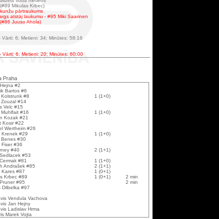
ealizēts soda metiens
(#89 Mikulas Krbec)
ekunžu pārtraukums
args atstāj laukumu - #95 Miki Saarinen
(#86 Juuso Ahola)
Vārti: 6; Metieni: 34; Minūtes: 58:16
 Vārti: 6; Metieni: 20; Minūtes: 60:00
a Praha
 Hejna #2
ik Bartos #6
 Kolstrunk #8
1 (1+0)
 Zouzal #14
s Velc #15
 Muhlfait #16
1 (1+0)
an Kozak #21
t Kosir #22
el Wertheim #26
 Krenek #29
1 (1+0)
n Benes #30
 Fiser #36
urney #40
2 (1+1)
 Sedlacek #53
 Cermak #81
1 (1+0)
ch Andrašek #85
2 (1+1)
l Kares #87
1 (0+1)
as Krbec #89
1 (0+1)
2 min
 Pruner #95
2 min
 Dilbelka #97
āvis Vendula Vachova
vis Jan Hejny
vis Ladislav Hrma
is Marek Vojta