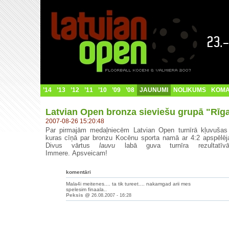
’14
’13
’12
’11
’10
’09
’08
JAUNUMI
NOLIKUMS
KOM
Latvian Open bronza sieviešu grupā "Rī
2007-08-26 15:20:48
Par pirmajām medaļniecēm Latvian Open turnīrā kļuvušas
kuras cīņā par bronzu Kocēnu sporta namā ar 4:2 apspēlēja
Divus vārtus
lauvu
labā guva turnīra rezultatīv
Immere. Apsveicam!
komentāri
Mala4i meitenes.... ta tik tureet.... nakamgad arii mes
spelesim finaala..
Peksis
@
26.08.2007 - 16:28