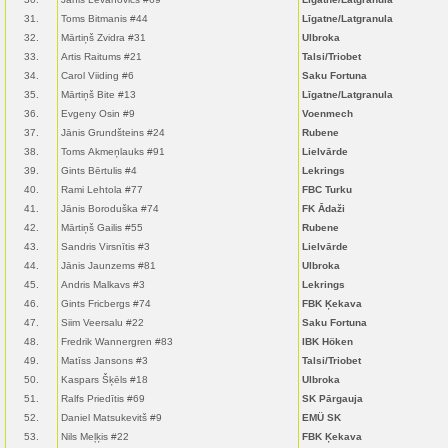
31.
Toms Bitmanis #44
Līgatne/Latgranula
32.
Mārtiņš Zvidra #31
Ulbroka
33.
Artis Raitums #21
Talsi/Triobet
34.
Carol Viiding #6
Saku Fortuna
35.
Mārtiņš Bite #13
Līgatne/Latgranula
36.
Evgeny Osin #9
Voenmech
37.
Jānis Grundšteins #24
Rubene
38.
Toms Akmeņlauks #91
Lielvārde
39.
Gints Bērtulis #4
Lekrings
40.
Rami Lehtola #77
FBC Turku
41.
Jānis Boroduška #74
FK Ādaži
42.
Mārtiņš Gailis #55
Rubene
43.
Sandris Virsnītis #3
Lielvārde
44.
Jānis Jaunzems #81
Ulbroka
45.
Andris Malkavs #3
Lekrings
46.
Gints Fricbergs #74
FBK Ķekava
47.
Siim Veersalu #22
Saku Fortuna
48.
Fredrik Wannergren #83
IBK Höken
49.
Matīss Jansons #3
Talsi/Triobet
50.
Kaspars Šķēls #18
Ulbroka
51.
Ralfs Priedītis #69
SK Pārgauja
52.
Daniel Matsukevitš #9
EMÜ SK
53.
Nils Meļķis #22
FBK Ķekava