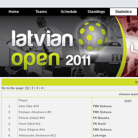
Home
Teams
Schedule
Standings
Statistics
I
Go to the page:
[1]
|
2
|
3
|
4
|
choose tea
Player
team
1.
Alvis Dāle #25
FBK Ķekava
2.
Kristaps Jēkabsons #8
FBK Ķekava
3.
Pēteris Zeltiņš #91
FK Bauska
4.
Gints Siliņš #11
FK Kurši
5.
Gints Klēģeris #44
FBK Ķekava
6.
Aleksandrs Abrāmovs #12
Lekrings