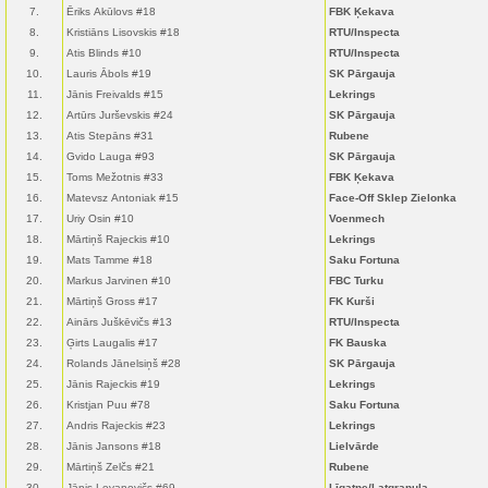
7.
Ēriks Akūlovs #18
FBK Ķekava
8.
Kristiāns Lisovskis #18
RTU/Inspecta
9.
Atis Blinds #10
RTU/Inspecta
10.
Lauris Ābols #19
SK Pārgauja
11.
Jānis Freivalds #15
Lekrings
12.
Artūrs Jurševskis #24
SK Pārgauja
13.
Atis Stepāns #31
Rubene
14.
Gvido Lauga #93
SK Pārgauja
15.
Toms Mežotnis #33
FBK Ķekava
16.
Matevsz Antoniak #15
Face-Off Sklep Zielonka
17.
Uriy Osin #10
Voenmech
18.
Mārtiņš Rajeckis #10
Lekrings
19.
Mats Tamme #18
Saku Fortuna
20.
Markus Jarvinen #10
FBC Turku
21.
Mārtiņš Gross #17
FK Kurši
22.
Ainārs Juškēvičs #13
RTU/Inspecta
23.
Ģirts Laugalis #17
FK Bauska
24.
Rolands Jānelsiņš #28
SK Pārgauja
25.
Jānis Rajeckis #19
Lekrings
26.
Kristjan Puu #78
Saku Fortuna
27.
Andris Rajeckis #23
Lekrings
28.
Jānis Jansons #18
Lielvārde
29.
Mārtiņš Zelčs #21
Rubene
30.
Jānis Levanovičs #69
Līgatne/Latgranula