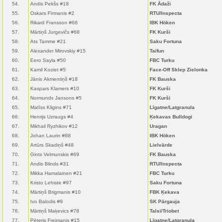
54.
Andis Pekšs #18
FK Ādaži
55.
Oskars Fīrmanis #2
RTU/Inspecta
56.
Rikard Fransson #66
IBK Höken
57.
Mārtiņš Jurgevičs #68
FK Kurši
58.
Ats Tamme #21
Saku Fortuna
59.
Alexander Mirovskiy #15
Taifun
60.
Eero Sayla #50
FBC Turku
61.
Kamil Koziet #5
Face-Off Sklep Zielonka
62.
Jānis Akmentiņš #18
FK Bauska
63.
Kaspars Klamers #10
FK Kurši
64.
Normunds Jansons #5
FK Kurši
65.
Matīss Kligins #71
Līgatne/Latgranula
66.
Henrijs Uzraugs #4
Ķekavas Bulldogi
67.
Mikhail Ryzhikov #12
Uragan
68.
Johan Laurin #88
IBK Höken
69.
Artūrs Skadiņš #48
Lielvārde
70.
Gints Velmunskis #69
FK Bauska
71.
Andis Blinds #31
RTU/Inspecta
72.
Mikka Hamalainen #21
FBC Turku
73.
Kristo Lehiste #97
Saku Fortuna
74.
Mārtiņš Brigmanis #10
FBK Ķekava
75.
Ivo Balodis #9
SK Pārgauja
76.
Mārtiņš Maķevics #78
Talsi/Triobet
77.
Pēteris Freimanis #15
Līgatne/Latgranula