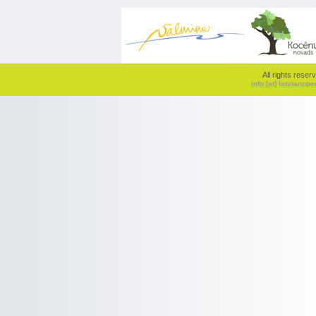
All rights rese
info [at] latvianop