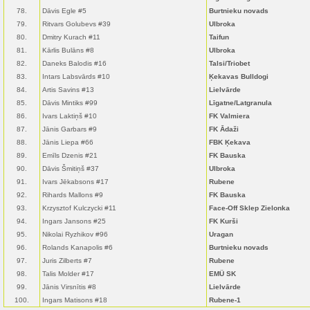
78.
Dāvis Egle #5
Burtnieku novads
79.
Ritvars Golubevs #39
Ulbroka
80.
Dmitry Kurach #11
Taifun
81.
Kārlis Bulāns #8
Ulbroka
82.
Daneks Balodis #16
Talsi/Triobet
83.
Intars Labsvārds #10
Ķekavas Bulldogi
84.
Artis Savins #13
Lielvārde
85.
Dāvis Mintiks #99
Līgatne/Latgranula
86.
Ivars Laktiņš #10
FK Valmiera
87.
Jānis Garbars #9
FK Ādaži
88.
Jānis Liepa #66
FBK Ķekava
89.
Emīls Dzenis #21
FK Bauska
90.
Dāvis Šmitiņš #37
Ulbroka
91.
Ivars Jēkabsons #17
Rubene
92.
Rihards Mallons #9
FK Bauska
93.
Krzysztof Kulczycki #11
Face-Off Sklep Zielonka
94.
Ingars Jansons #25
FK Kurši
95.
Nikolai Ryzhikov #96
Uragan
96.
Rolands Kanapolis #6
Burtnieku novads
97.
Juris Zilberts #7
Rubene
98.
Talis Molder #17
EMÜ SK
99.
Jānis Virsnītis #8
Lielvārde
100.
Ingars Matisons #18
Rubene-1