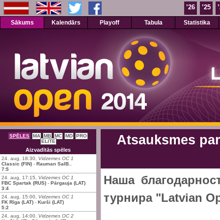
’26
’25
Sākums
Kalendārs
Playoff
Tabula
Statistika
Atsauksmes par 
SPĒLES
MA
MB
MC
MD
PRO
ELITE
Aizvadītās spēles
24. aug, 18:30,
Vidzemes OC 1
Classic (FIN)
-
Rauman SalB..
7:5
Наша благодарнос
24. aug, 17:15,
Vidzemes OC 1
FBC Spartak (RUS)
-
Pārgauja (LAT)
3:4
турнира "Latvian Op
24. aug, 15:00,
Vidzemes OC 1
FK Rīga (LAT)
-
Kurši (LAT)
5:2
24. aug, 14:00,
Vidzemes OC 2