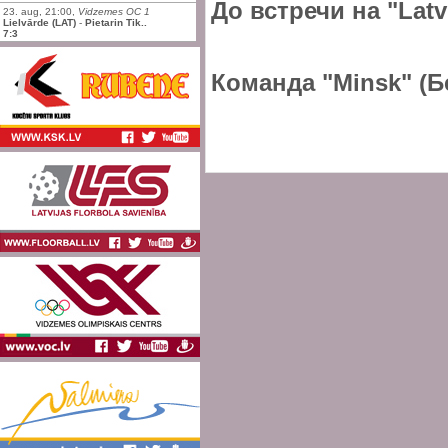
До встречи на "Latv
23. aug, 21:00,
Vidzemes OC 1
Lielvārde (LAT)
-
Pietarin Tik..
7:3
Команда "Minsk" (Б