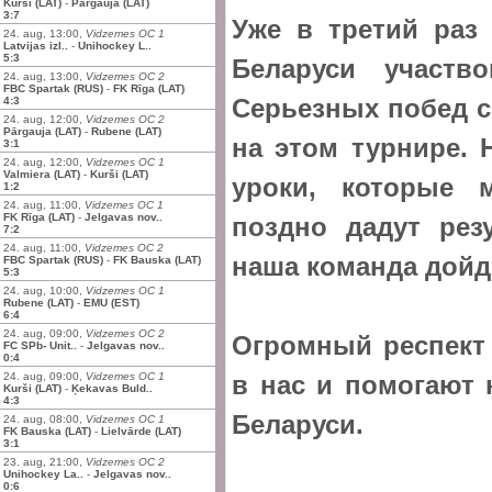
Kurši (LAT)
-
Pārgauja (LAT)
3:7
Уже в третий раз
24. aug, 13:00,
Vidzemes OC 1
Latvijas izl..
-
Unihockey L..
5:3
Беларуси участво
24. aug, 13:00,
Vidzemes OC 2
FBC Spartak (RUS)
-
FK Rīga (LAT)
Серьезных побед 
4:3
24. aug, 12:00,
Vidzemes OC 2
Pārgauja (LAT)
-
Rubene (LAT)
на этом турнире. 
3:1
24. aug, 12:00,
Vidzemes OC 1
Valmiera (LAT)
-
Kurši (LAT)
уроки, которые 
1:2
24. aug, 11:00,
Vidzemes OC 1
FK Rīga (LAT)
-
Jelgavas nov..
поздно дадут рез
7:2
24. aug, 11:00,
Vidzemes OC 2
наша команда дойд
FBC Spartak (RUS)
-
FK Bauska (LAT)
5:3
24. aug, 10:00,
Vidzemes OC 1
Rubene (LAT)
-
EMU (EST)
6:4
24. aug, 09:00,
Vidzemes OC 2
Огромный респект 
FC SPb- Unit..
-
Jelgavas nov..
0:4
24. aug, 09:00,
Vidzemes OC 1
в нас и помогают
Kurši (LAT)
-
Ķekavas Buld..
4:3
Беларуси.
24. aug, 08:00,
Vidzemes OC 1
FK Bauska (LAT)
-
Lielvārde (LAT)
3:1
23. aug, 21:00,
Vidzemes OC 2
Unihockey La..
-
Jelgavas nov..
0:6