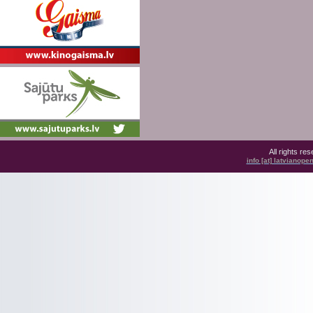
All rights r
info [at] latvianop