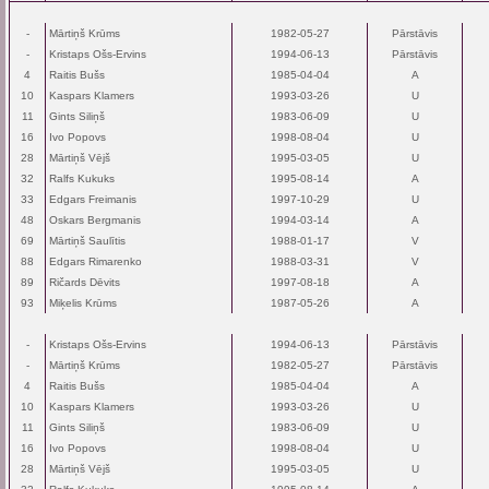
-
Mārtiņš Krūms
1982-05-27
Pārstāvis
-
Kristaps Ošs-Ervins
1994-06-13
Pārstāvis
4
Raitis Bušs
1985-04-04
A
10
Kaspars Klamers
1993-03-26
U
11
Gints Siliņš
1983-06-09
U
16
Ivo Popovs
1998-08-04
U
28
Mārtiņš Vējš
1995-03-05
U
32
Ralfs Kukuks
1995-08-14
A
33
Edgars Freimanis
1997-10-29
U
48
Oskars Bergmanis
1994-03-14
A
69
Mārtiņš Saulītis
1988-01-17
V
88
Edgars Rimarenko
1988-03-31
V
89
Ričards Dēvits
1997-08-18
A
93
Miķelis Krūms
1987-05-26
A
-
Kristaps Ošs-Ervins
1994-06-13
Pārstāvis
-
Mārtiņš Krūms
1982-05-27
Pārstāvis
4
Raitis Bušs
1985-04-04
A
10
Kaspars Klamers
1993-03-26
U
11
Gints Siliņš
1983-06-09
U
16
Ivo Popovs
1998-08-04
U
28
Mārtiņš Vējš
1995-03-05
U