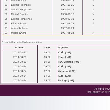
32
Ralfs Kukuks
1995-08-14
A
33
Edgars Freimanis
1997-10-29
U
48
Oskars Bergmanis
1994-03-14
A
69
Mārtiņš Saulītis
1988-01-17
V
88
Edgars Rimarenko
1988-03-31
V
89
Ričards Dēvits
1997-08-18
A
91
Artūrs Karlsons
1987-06-24
93
Miķelis Krūms
1987-05-26
A
* - statistika no izslēgšanas spēlēm
Datums
Laiks
Mājnieki
2014-08-22
19:00
Kurši (LAT)
2014-08-23
13:00
Kurši (LAT)
2014-08-23
15:00
FBC Spartak (RUS)
2014-08-24
09:00
Kurši (LAT)
2014-08-24
12:00
Valmiera (LAT)
2014-08-24
14:00
Kurši (LAT)
2014-08-24
15:00
FK Rīga (LAT)
All rights r
info [at] latvianop