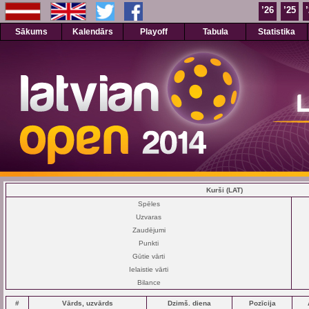
’26
’25
Sākums
Kalendārs
Playoff
Tabula
Statistika
Kurši (LAT)
Spēles
Uzvaras
Zaudējumi
Punkti
Gūtie vārti
Ielaistie vārti
Bilance
#
Vārds, uzvārds
Dzimš. diena
Pozīcija