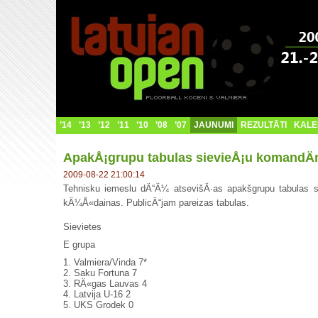
’14
’13
’12
’11
’10
’08
’07
JAUNUMI
REZULTĀTI
KALE
ApakÅ¡grupu tabulas sievieÅ¡u komandÄ
2009-08-22 21:00:14
Tehnisku iemeslu dÄ“Ä¼ atsevišÄ·as apakšgrupu tabulas 
kÄ¼Å«dainas. PublicÄ“jam pareizas tabulas.
Sievietes
E grupa
1. Valmiera/Vinda 7*
2. Saku Fortuna 7
3. RÄ«gas Lauvas 4
4. Latvija U-16 2
5. UKS Grodek 0