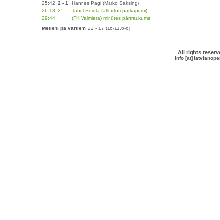
25:42
2 - 1
Hannes Pagi (Marko Saksing)
26:13
2'
Tanel Soidla (atkārtoti pārkāpumi)
29:44
(FK Valmiera) minūtes pārtraukums
Metieni pa vārtiem
22 - 17 (16-11,6-6)
All rights reser
info [at] latvianop