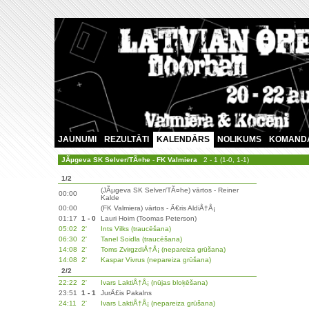
JAUNUMI
REZULTĀTI
KALENDĀRS
NOLIKUMS
KOMAND
JÃµgeva SK Selver/TÃ¤he
-
FK Valmiera
2 - 1 (1-0, 1-1)
1/2
(JÃµgeva SK Selver/TÃ¤he) vārtos - Reiner
00:00
Kalde
00:00
(FK Valmiera) vārtos - Ä€ris AldiÅ†Å¡
01:17
1 - 0
Lauri Hoim (Toomas Peterson)
05:02
2'
Ints Vilks (traucēšana)
06:30
2'
Tanel Soidla (traucēšana)
14:08
2'
Toms ZvirgzdiÅ†Å¡ (nepareiza grūšana)
14:08
2'
Kaspar Vivrus (nepareiza grūšana)
2/2
22:22
2'
Ivars LaktiÅ†Å¡ (nūjas bloķēšana)
23:51
1 - 1
JurÄ£is Pakalns
24:11
2'
Ivars LaktiÅ†Å¡ (nepareiza grūšana)