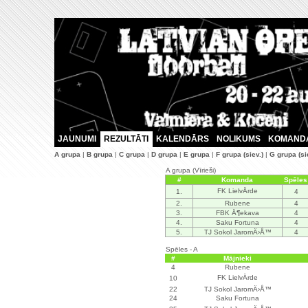
JAUNUMI
REZULTĀTI
KALENDĀRS
NOLIKUMS
KOMAND
A grupa
|
B grupa
|
C grupa
|
D grupa
|
E grupa
|
F grupa (siev.)
|
G grupa (si
A grupa (Vīrieši)
#
Komanda
Spēles
FK LielvÄrde
1.
4
2.
Rubene
4
3.
FBK Ä¶ekava
4
4.
Saku Fortuna
4
5.
TJ Sokol JaromÄ›Å™
4
Spēles - A
#
Mājnieki
4
Rubene
FK LielvÄrde
10
22
TJ Sokol JaromÄ›Å™
24
Saku Fortuna