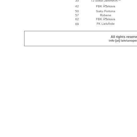
35
TJ Sokol JaromÄ›Å™
42
FBK Ä¶ekava
50
Saku Fortuna
57
Rubene
62
FBK Ä¶ekava
FK LielvÄrde
69
All rights reser
info [at] latvianop