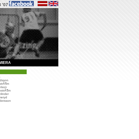
8
’07
MIERA
k
rdsson
strÃ¶m
elson
nstrÃ¶m
elinder
meryd
dersson