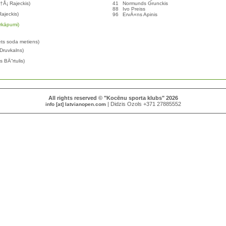
Å†Å¡ Rajeckis)
41
Normunds Grunckis
88
Ivo Preiss
Rajeckis)
96
ErvÄ«ns Apinis
ārkāpumi)
ts soda metiens)
 Druvkalns)
 BÄ“rtulis)
All rights reserved © "Kocēnu sporta klubs" 2026
| Didzis Ozols +371 27885552
info [at] latvianopen.com