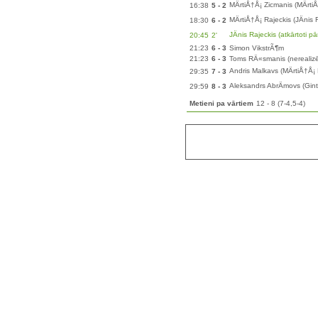
MÄrtiÅ†Å¡ Zicmanis (MÄrti
16:38
5 - 2
MÄrtiÅ†Å¡ Rajeckis (JÄnis 
18:30
6 - 2
JÄnis Rajeckis (atkārtoti p
20:45
2'
21:23
6 - 3
Simon VikstrÃ¶m
21:23
6 - 3
Toms RÄ«smanis (nerealizē
Andris Malkavs (MÄrtiÅ†Å¡
29:35
7 - 3
Aleksandrs AbrÄmovs (Gints
29:59
8 - 3
Metieni pa vārtiem
12 - 8 (7-4,5-4)