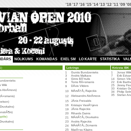
’18
’17
’16
’15
’14
’13
’12
’11
’09
’0
NDĀRS
NOLIKUMS
KOMANDAS
EXEL SM
LO KARTE
STATISTIKA
VAL
1)
Lekrings
Knivsta IBK
1
Guntis Bundzenieks
1
Jonas Wii
3
Andris Malkavs
7
Erik Edva
4
Gints BÄ“rtulis
14
Simon Vik
 Bundzenieks
8
Toms RÄ«smanis
22
Erik Barth
s Wiik
25
Jimmy Fin
DÄvis Vilders
9
33
Kristian G
s AbrÄmovs)
MÄrtiÅ†Å¡ Rajeckis
10
34
Philip Sel
35
Stefan An
Aleksandrs AbrÄmovs
 RÄ«smanis)
12
JÄnis Freivalds
15
helson)
16
Kristaps VasiÄ¼jevs
 Druvkalns)
JÄnis Rajeckis
19
nnstrÃ¶m)
20
Rihards Dainis
spēle)
MÄrtiÅ†Å¡ Druvkalns
21
 Druvkalns)
23
Andris Rajeckis
MÄrtiÅ†Å¡ Zicmanis
24
25
MatÄ«ss Kligins