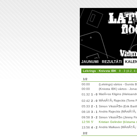
JAUNUMI
REZULTĀTI
KALE
Lekrings
-
Knivsta IBK
8 - 3 (4-2, 4-
1/2
00:00
(Lekrings) vārtos - Guntis
00:00
(Knivsta IBK) vārtos - Jona
MatÄ«ss Kligins (Aleksandr
01:32
1 - 0
MÄrtiÅ†Å¡ Rajeckis (Toms
02:42
2 - 0
05:33
2 - 1
Simon VikstrÃ¶m (Erik Bart
Andris Rajeckis (MÄrtiÅ†Å¡
08:18
3 - 1
09:58
3 - 2
Simon VikstrÃ¶m (Jimmy Fi
12:56
5'
Kristian Gelinder (bīstama 
Andris Malkavs (MÄrtiÅ†Å¡
13:56
4 - 2
2/2