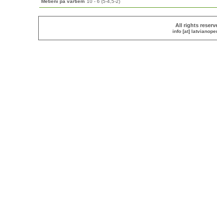
Metieni pa vārtiem
10 - 6 (5-4,5-2)
All rights reser
info [at] latvianop