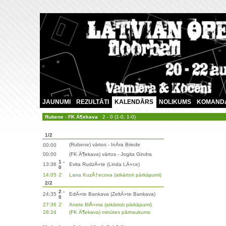
JAUNUMI
REZULTĀTI
KALENDĀRS
NOLIKUMS
KOMAND
Rubene
-
FK Ä¶ekava
2 - 0 (1-0, 1-0)
1/2
(Rubene) vārtos - InÄra Briede
00:00
00:00
(FK Ä¶ekava) vārtos - Jogita Gindra
1 -
13:36
Evita RudzÄ«te (Linda LÄ«ce)
0
14:05
2'
Lana KuzÅ†ecova (atkārtoti pārkāpumi)
2/2
2 -
24:35
EdÄ«te Bankava (ZeltÄ«te Bankava)
0
27:36
2'
Anete BlÅ«ma (atkārtoti pārkāpumi)
28:24
(FK Ä¶ekava) minūtes pārtraukums