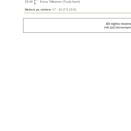
2 -
28:48
Ereva Tiilikainen (Tuula Aarni)
3
Metieni pa vārtiem
17 - 10 (7-5,10-5)
All rights reser
info [at] latvianop