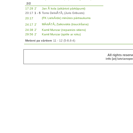
2/2
17:28
2'
Jan Å kola (atkārtoti pārkāpumi)
20:17
1 - 5
Toms DelviÅ†Å¡ (Juris Gribusts)
(FK LielvÄrde) minūtes pārtraukums
20:17
MÄrtiÅ†Å¡ Zaikovskis (traucēšana)
24:17
2'
24:38
2'
Kamil Munzar (nepareizs sitiens)
29:56
2'
Kamil Munzar (spēle ar roku)
Metieni pa vārtiem
11 - 12 (5-8,6-4)
All rights reser
info [at] latvianop