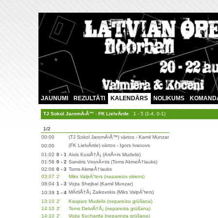
JAUNUMI
REZULTĀTI
KALENDĀRS
NOLIKUMS
KOMAND
TJ Sokol JaromÄ›Å™
-
FK LielvÄrde
1 - 5 (1-4, 0-1)
1/2
00:00
(TJ Sokol JaromÄ›Å™) vārtos - Kamil Munzar
(FK LielvÄrde) vārtos - Igors Ivanovs
00:00
01:02
0 - 1
Aivis KusiÅ†Å¡ (ArtÅ«rs Mudelis)
01:58
0 - 2
Sandris VirsnÄ«tis (Toms AkmeÅ†lauks)
02:06
0 - 3
Toms AkmeÅ†lauks
03:07
2'
Miks ValpÄ“ters (nepareizs sitiens)
08:04
1 - 3
Vojta Shejbal (Kamil Munzar)
MÄrtiÅ†Å¡ Zaikovskis (Miks ValpÄ“ters)
10:39
1 - 4
13:10
2'
Kaspars Mudelis (nepareiza grūšana)
14:10
2'
Toms DelviÅ†Å¡ (nepareiza grūšana)
14:10
2'
Vojta Sucharda (nepareiza grūšana)