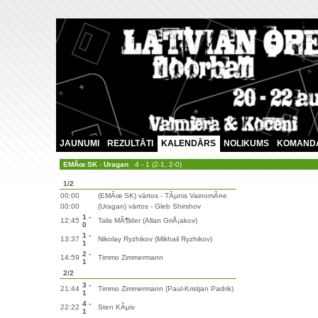
JAUNUMI
REZULTĀTI
KALENDĀRS
NOLIKUMS
KOMAND
EMÃœ SK
-
Uragan
4 - 1 (2-1, 2-0)
1/2
00:00
(EMÃœ SK) vārtos - TÃµnis VainomÃ¤e
00:00
(Uragan) vārtos - Gleb Shirshov
1 -
12:45
Talis MÃ¶lder (Allan GriÅ¡akov)
0
1 -
13:37
Nikolay Ryzhikov (Mikhail Ryzhikov)
1
2 -
14:59
Timmo Zimmermann
1
2/2
3 -
21:44
Timmo Zimmermann (Paul-Kristjan Padrik)
1
4 -
22:22
Sten KÃµiv
1