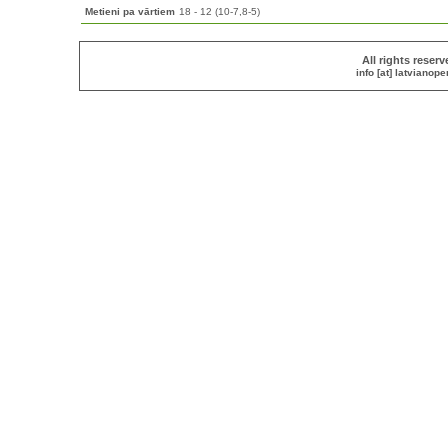
Metieni pa vārtiem
18 - 12 (10-7,8-5)
All rights reser
info [at] latvianop