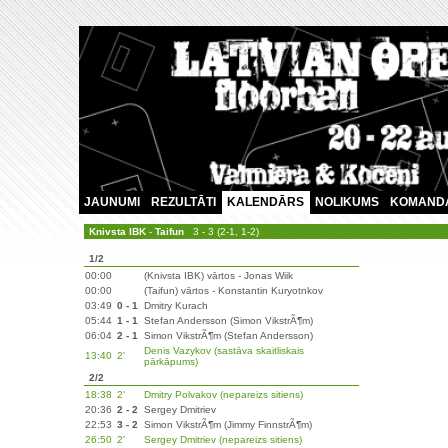
JAUNUMI
REZULTĀTI
KALENDĀRS
NOLIKUMS
KOMAND
Knivsta IBK
-
Taifun
3 - 3 (2-1, 1-2)
1/2
00:00
(Knivsta IBK) vārtos - Jonas Wiik
00:00
(Taifun) vārtos - Konstantin Kuryotnkov
03:49
0 - 1
Dmitry Kurach
05:44
1 - 1
Stefan Andersson (Simon VikstrÃ¶m)
06:04
2 - 1
Simon VikstrÃ¶m (Stefan Andersson)
Denis Vazykov (sastāva skaitliskais
13:40
2'
pārkāpums)
2/2
18:38
2'
Dmitry Polvakov (nepareizs sitiens)
20:36
2 - 2
Sergey Dmitriev
22:53
3 - 2
Simon VikstrÃ¶m (Jimmy FinnstrÃ¶m)
26:50
2'
Sergey Dmitriev (nepareizs sitiens)