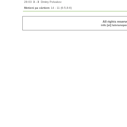
28:03
3 - 3
Dmitry Polvakov
Metieni pa vārtiem
14 - 11 (6-5,8-6)
All rights reser
info [at] latvianop