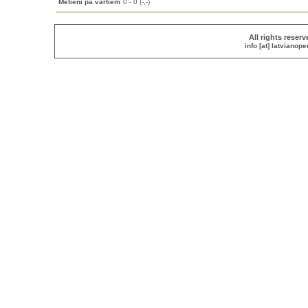
Metieni pa vārtiem
0 - 0 (-,-)
All rights reser
info [at] latvianop