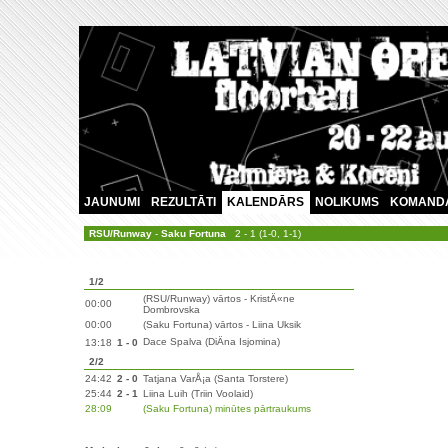
JAUNUMI
REZULTĀTI
KALENDĀRS
NOLIKUMS
KOMAND
RSU/Runway
-
Saku Fortuna
2 - 1 (1-0, 1-1)
1/2
(RSU/Runway) vārtos - KristÄ«ne
00:00
Dombrovska
00:00
(Saku Fortuna) vārtos - Liina Uksik
Dace Spalva (DiÄna Isjomina)
13:18
1 - 0
2/2
24:42
2 - 0
Tatjana VarÅ¡a (Santa Torstere)
25:44
2 - 1
Liina Luih (Triin Voolaid)
28:09
(Saku Fortuna) minūtes pārtraukums