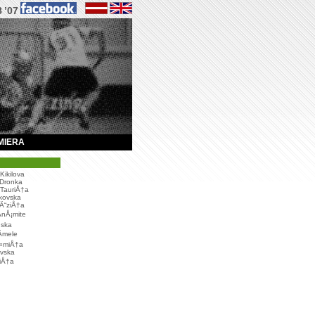
8
’07
MIERA
Kikilova
Dronka
 TauriÅ†a
akovska
Ä“ziÅ†a
 AnÅ¡mite
nska
mele
Å«miÅ†a
ovska
liÅ†a