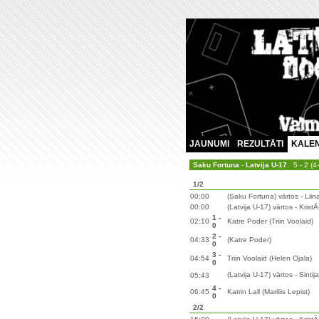
JAUNUMI
REZULTĀTI
KALE
Saku Fortuna
-
Latvija U-17
5 - 2 (4-
1/2
00:00
(Saku Fortuna) vārtos - Liin
00:00
(Latvija U-17) vārtos - Krist
1 -
02:10
Katre Poder (Triin Voolaid)
0
2 -
04:33
(Katre Poder)
0
3 -
04:54
Triin Voolaid (Helen Ojala)
0
(Latvija U-17) vārtos - Sintij
05:43
4 -
06:45
Katrin Lall (Mariliis Lepist)
0
2/2