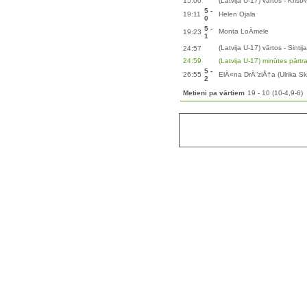
15:00
(Latvija U-17) vārtos - Krist
5 -
19:11
Helen Ojala
0
5 -
Monta LoÄmele
19:23
1
(Latvija U-17) vārtos - Sintij
24:57
24:59
(Latvija U-17) minūtes pārt
5 -
26:55
ElÄ«na DrÄ“ziÅ†a (Ulrika S
2
Metieni pa vārtiem
19 - 10 (10-4,9-6)