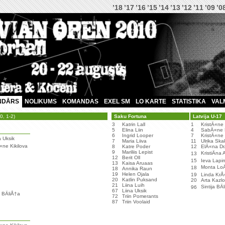
’18
’17
’16
’15
’14
’13
’12
’11
’09
’0
NDĀRS
NOLIKUMS
KOMANDAS
EXEL SM
LO KARTE
STATISTIKA
VAL
0, 1-2)
Saku Fortuna
Latvija U-17
3
Katrin Lall
1
KristÄ«ne 
5
Elina Liin
4
SabÄ«ne 
6
Ingrid Looper
7
KristÄ«ne
a Uksik
7
Maria Liiva
11
Ulrika Sk
Ä«ne Kikilova
8
Katre Poder
12
ElÄ«na Dr
9
Mariliis Lepist
KristiÄna
13
12
Berit Oll
15
Ieva Lapi
13
Kaisa Aruaas
Monta LoÄ
18
18
Annika Raun
19
Helen Ojala
19
Linda Kr
20
Katlin Puksand
20
Arta Kazl
21
Liina Luih
Sintija BÄ
96
67
Liina Uksik
a BÄliÅ†a
72
Triin Pomerants
87
Triin Voolaid