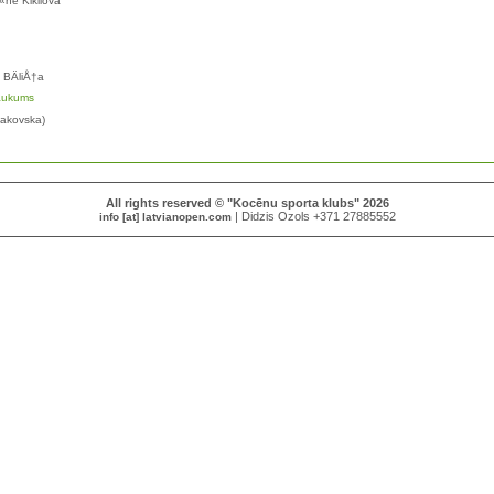
Ä«ne Kikilova
a BÄliÅ†a
raukums
kakovska)
All rights reserved © "Kocēnu sporta klubs" 2026
| Didzis Ozols +371 27885552
info [at] latvianopen.com