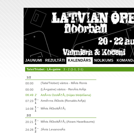
JAUNUMI
REZULTĀTI
KALENDĀRS
NOLIKUMS
KOMAND
Talsi/Triobet
-
LÄ«gatne
3 - 2 (1-1, 2-1)
1/2
(Talsi/Triobet) vārtos - MÄris Ronis
00:00
(LÄ«gatne) vārtos - RenÄrs ArÄjs
00:00
06:49
2'
ArtÅ«rs OzoliÅ†Å¡ (nūjas bloķēšana)
0 -
ArmÄ«ns Ä€bols (Ronalds ArÄjs)
07:23
1
1 -
MÄris Ä€boltiÅ†Å¡
14:08
1
2/2
2 -
MÄris Ä€boltiÅ†Å¡ (Aivars Haselbaums)
20:21
1
2 -
JÄnis LevanoviÄs
24:26
2