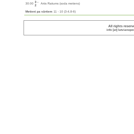
3 -
30:00
Artis Raitums (soda metiens)
2
Metieni pa vārtiem
11 - 10 (3-4,8-6)
All rights reser
info [at] latvianop