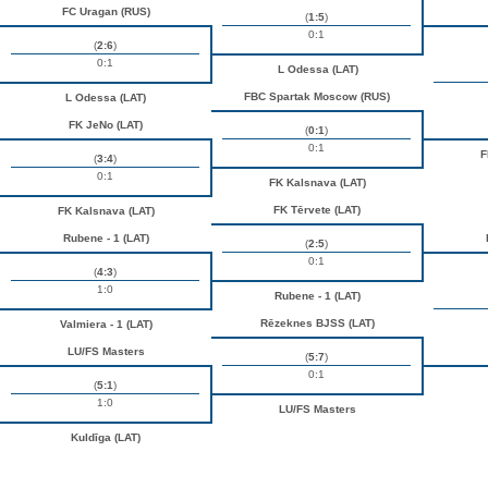
FC Uragan (RUS)
(
1:5
)
0:1
(
2:6
)
0:1
L Odessa (LAT)
FBC Spartak Moscow (RUS)
L Odessa (LAT)
FK JeNo (LAT)
(
0:1
)
0:1
F
(
3:4
)
0:1
FK Kalsnava (LAT)
FK Tērvete (LAT)
FK Kalsnava (LAT)
Rubene - 1 (LAT)
(
2:5
)
0:1
(
4:3
)
1:0
Rubene - 1 (LAT)
Rēzeknes BJSS (LAT)
Valmiera - 1 (LAT)
LU/FS Masters
(
5:7
)
0:1
(
5:1
)
1:0
LU/FS Masters
Kuldīga (LAT)