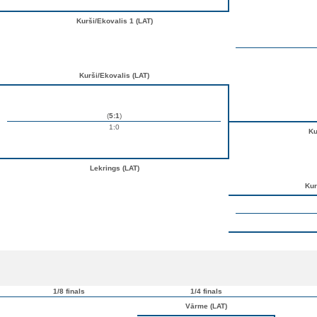
Kurši/Ekovalis 1 (LAT)
Kurši/Ekovalis (LAT)
(
5:1
)
1:0
Ku
Lekrings (LAT)
Kur
1/8 finals
1/4 finals
Vārme (LAT)