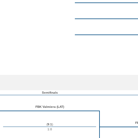
Semifinals
FBK Valmiera (LAT)
F
(
9:1
)
1:0