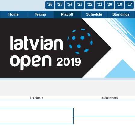
’26
’25
’24
’23
’22
’21
’20
’18
’17
Home
Teams
Playoff
Schedule
Standings
1/4 finals
Semifinals