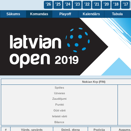
’26
’25
’24
’23
’22
’21
’20
’18
’17
Sākums
Komandas
Playoff
Kalendārs
Tabula
Nokian Krp (FIN)
Spēles
Uzvaras
Zaudējumi
Punkti
Gūti vārti
Ielaisti vārti
Bilance
#
Vārds, uzvārds
Dzimš. diena
Pozīcija
Augums