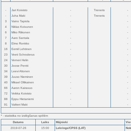
-
Jari Koivisto
-
Treneris
-
-
Juha Maki
-
Treneris
-
3
Vaino Tapiola
-
-
4
Niklas Koivunen
-
-
6
Miko Riikonen
-
-
7
Aaro Santala
-
-
8
Elmo Ronkko
-
-
16
Eemil Lehtinen
-
-
23
Veeti Schroderus
-
-
24
Verneri Helin
-
-
30
Joose Pentti
-
-
34
Leevi Altonen
-
-
39
Juuso Nieminen
-
-
40
Mikael Ollikainen
-
-
66
Aaron Kairavuo
-
-
72
Veikka Koivisto
-
-
88
Eppu Hietaniemi
-
-
91
Valtteri Maki
-
-
* - statistika no izslēgšanas spēlēm
Datums
Laiks
Mājnieki
Vie
2019-07-26
15:00
Lekrings/CPSS (LAT)
Nok