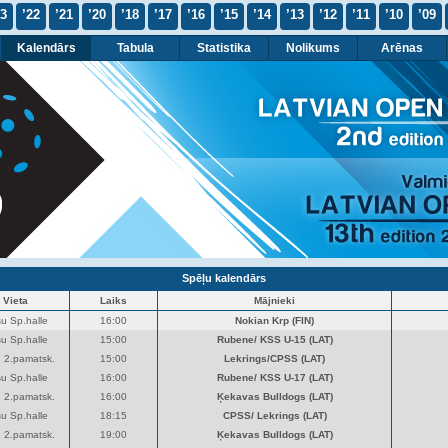
23
’22
’21
’20
’18
’17
’16
’15
’14
’13
’12
’11
’10
’09
Kalendārs
Tabula
Statistika
Nolikums
Arēnas
Spēļu kalendārs
Vieta
Laiks
Mājnieki
u Sp.halle
16:00
Nokian Krp (FIN)
u Sp.halle
15:00
Rubene/ KSS U-15 (LAT)
 2.pamatsk.
15:00
Lekrings/CPSS (LAT)
u Sp.halle
16:00
Rubene/ KSS U-17 (LAT)
 2.pamatsk.
16:00
Ķekavas Bulldogs (LAT)
u Sp.halle
18:15
CPSS/ Lekrings (LAT)
 2.pamatsk.
19:00
Ķekavas Bulldogs (LAT)