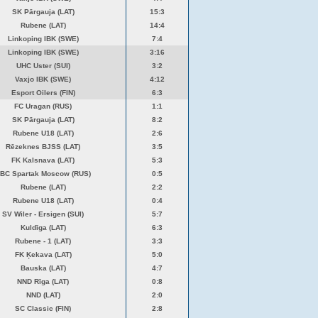
SK Pārgauja (LAT)
15:3
Rubene (LAT)
14:4
Linkoping IBK (SWE)
7:4
Linkoping IBK (SWE)
3:16
UHC Uster (SUI)
3:2
Vaxjo IBK (SWE)
4:12
Esport Oilers (FIN)
6:3
FC Uragan (RUS)
1:1
SK Pārgauja (LAT)
8:2
Rubene U18 (LAT)
2:6
Rēzeknes BJSS (LAT)
3:5
FK Kalsnava (LAT)
5:3
BC Spartak Moscow (RUS)
0:5
Rubene (LAT)
2:2
Rubene U18 (LAT)
0:4
SV Wiler - Ersigen (SUI)
5:7
Kuldīga (LAT)
6:3
Rubene - 1 (LAT)
3:3
FK Ķekava (LAT)
5:0
Bauska (LAT)
4:7
NND Rīga (LAT)
0:8
NND (LAT)
2:0
SC Classic (FIN)
2:8