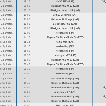
u Sp.halle
19:15
KNSS U15 (LAT)
Jõg
 2.pamatsk.
20:00
Rubene/ KSS U-13 (LAT)
u Sp.halle
20:15
Pierīgas United U17 (LAT)
 2.pamatsk.
10:00
CPSS/ Lekrings (LAT)
u Sp.halle
11:00
Ķekavas Bulldogs (LAT)
 2.pamatsk.
11:00
Lekrings/CPSS (LAT)
u Sp.halle
12:00
Pierīgas United U17 (LAT)
 2.pamatsk.
12:00
Nokian Krp (FIN)
u Sp.halle
14:15
Jõgeva SK Tähe/Olivia 04 (EST)
u Sp.halle
15:15
KNSS U15 (LAT)
u Sp.halle
16:15
Nokian Krp (FIN)
 2.pamatsk.
18:00
Nokian Krp (FIN)
u Sp.halle
18:30
Lekrings U-17 (LAT)
 2.pamatsk.
19:00
Rubene/ KSS U-13 (LAT)
u Sp.halle
20:45
Jõgeva SK Tähe/Olivia 04 (EST)
u Sp.halle
09:30
Nokian Krp (FIN)
 2.pamatsk.
10:00
Nokian Krp (FIN)
 2.pamatsk.
11:30
Ķekavas Bulldogs (LAT)
u Sp.halle
11:45
Ķekavas Bulldogs (LAT)
u Sp.halle
13:00
Rubene/ KSS U-15 (LAT)
Jõg
u Sp.halle
14:00
Lekrings U-17 (LAT)
u Sp.halle
16:00
Rubene/ KSS U-15 (LAT)
Jõg
u Sp.halle
17:15
Ķekavas Bulldogs (LAT)
zemes OC 1
12:00
UHC Uster (SUI)