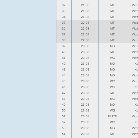
32
21.08
MT
Vid
33
21.08
MT
Vid
34
21.08
MT
Vid
35
22.08
MT
Vid
36
22.08
MT
Vid
37
22.08
MT
Vid
38
22.08
MT
Vid
39
23.08
MG
Vid
40
23.08
MT
Vid
41
23.08
WG
Vid
42
23.08
MG
K
43
23.08
MG
K
44
23.08
MG
Vid
45
23.08
WG
Vid
46
23.08
WG
K
47
23.08
MT
Vid
48
23.08
MG
Vid
49
23.08
MG
K
50
23.08
WG
K
51
23.08
ELITE
Vid
52
23.08
WG
K
53
23.08
MG
Vid
54
23.08
MT
Vid