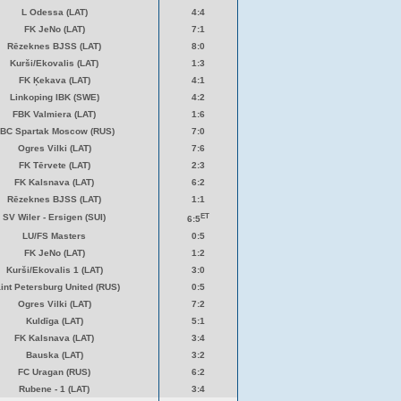
L Odessa (LAT)
4:4
FK JeNo (LAT)
7:1
Rēzeknes BJSS (LAT)
8:0
Kurši/Ekovalis (LAT)
1:3
FK Ķekava (LAT)
4:1
Linkoping IBK (SWE)
4:2
FBK Valmiera (LAT)
1:6
BC Spartak Moscow (RUS)
7:0
Ogres Vilki (LAT)
7:6
FK Tērvete (LAT)
2:3
FK Kalsnava (LAT)
6:2
Rēzeknes BJSS (LAT)
1:1
ET
SV Wiler - Ersigen (SUI)
6:5
LU/FS Masters
0:5
FK JeNo (LAT)
1:2
Kurši/Ekovalis 1 (LAT)
3:0
int Petersburg United (RUS)
0:5
Ogres Vilki (LAT)
7:2
Kuldīga (LAT)
5:1
FK Kalsnava (LAT)
3:4
Bauska (LAT)
3:2
FC Uragan (RUS)
6:2
Rubene - 1 (LAT)
3:4