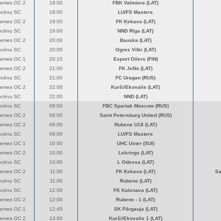
zemes OC 2
18:00
FBK Valmiera (LAT)
ocēnu SC
18:00
LU/FS Masters
zemes OC 2
19:00
FK Ķekava (LAT)
ocēnu SC
19:00
NND Rīga (LAT)
zemes OC 2
20:00
Bauska (LAT)
ocēnu SC
20:00
Ogres Vilki (LAT)
zemes OC 1
20:15
Esport Oilers (FIN)
zemes OC 2
21:00
FK JeNo (LAT)
ocēnu SC
21:00
FC Uragan (RUS)
zemes OC 2
22:00
Kurši/Ekovalis (LAT)
ocēnu SC
22:00
NND (LAT)
ocēnu SC
08:00
FBC Spartak Moscow (RUS)
zemes OC 2
08:00
Saint Petersburg United (RUS)
zemes OC 2
09:00
Rubene U18 (LAT)
ocēnu SC
09:00
LU/FS Masters
zemes OC 1
10:00
UHC Uster (SUI)
zemes OC 2
10:00
Lekrings (LAT)
ocēnu SC
10:00
L Odessa (LAT)
zemes OC 2
11:00
FK Ķekava (LAT)
Sa
ocēnu SC
11:00
Rubene (LAT)
ocēnu SC
12:00
FK Kalsnava (LAT)
zemes OC 2
12:00
Rubene - 1 (LAT)
zemes OC 1
12:45
SK Pārgauja (LAT)
zemes OC 2
13:00
Kurši/Ekovalis 1 (LAT)