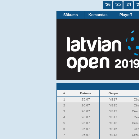
’26
’25
’24
’
Sākums
Komandas
Playoff
#
Datums
Grupa
1
25.07
YB17
Cēs
2
26.07
YB15
Cēs
3
26.07
YB13
Cēsu
4
26.07
YB17
Cēs
5
26.07
YB13
Cēsu
6
26.07
YB15
Cēs
7
26.07
YB13
Cēsu