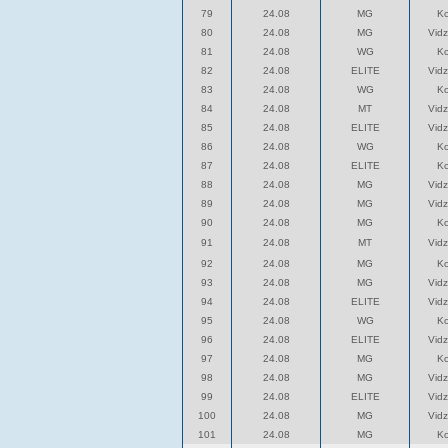
79
24.08
MG
K
80
24.08
MG
Vid
81
24.08
WG
K
82
24.08
ELITE
Vid
83
24.08
WG
K
84
24.08
MT
Vid
85
24.08
ELITE
Vid
86
24.08
WG
K
87
24.08
ELITE
K
88
24.08
MG
Vid
89
24.08
MG
Vid
90
24.08
MG
K
91
24.08
MT
Vid
92
24.08
MG
K
93
24.08
MG
Vid
94
24.08
ELITE
Vid
95
24.08
WG
K
96
24.08
ELITE
Vid
97
24.08
MG
K
98
24.08
MG
Vid
99
24.08
ELITE
Vid
100
24.08
MG
Vid
101
24.08
MG
K