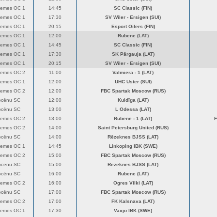
zemes OC 1
14:45
SC Classic (FIN)
zemes OC 1
17:30
SV Wiler - Ersigen (SUI)
zemes OC 1
20:15
Esport Oilers (FIN)
zemes OC 1
12:00
Rubene (LAT)
zemes OC 1
14:45
SC Classic (FIN)
zemes OC 1
17:30
SK Pārgauja (LAT)
zemes OC 1
20:15
SV Wiler - Ersigen (SUI)
zemes OC 2
11:00
Valmiera - 1 (LAT)
zemes OC 1
12:00
UHC Uster (SUI)
zemes OC 2
12:00
FBC Spartak Moscow (RUS)
ocēnu SC
12:00
Kuldīga (LAT)
ocēnu SC
13:00
L Odessa (LAT)
zemes OC 2
13:00
Rubene - 1 (LAT)
F
zemes OC 2
14:00
Saint Petersburg United (RUS)
ocēnu SC
14:00
Rēzeknes BJSS (LAT)
zemes OC 1
14:45
Linkoping IBK (SWE)
zemes OC 2
15:00
FBC Spartak Moscow (RUS)
ocēnu SC
15:00
Rēzeknes BJSS (LAT)
ocēnu SC
16:00
Rubene (LAT)
zemes OC 2
16:00
Ogres Vilki (LAT)
ocēnu SC
17:00
FBC Spartak Moscow (RUS)
zemes OC 2
17:00
FK Kalsnava (LAT)
zemes OC 1
17:30
Vaxjo IBK (SWE)