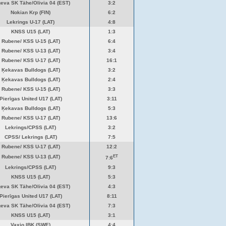
eva SK Tähe/Olivia 04 (EST)
3:2
Nokian Krp (FIN)
6:2
Lekrings U-17 (LAT)
4:8
KNSS U15 (LAT)
1:3
Rubene/ KSS U-15 (LAT)
6:4
Rubene/ KSS U-13 (LAT)
3:4
Rubene/ KSS U-17 (LAT)
16:1
Ķekavas Bulldogs (LAT)
3:2
Ķekavas Bulldogs (LAT)
2:4
Rubene/ KSS U-15 (LAT)
3:3
Pierīgas United U17 (LAT)
3:11
Ķekavas Bulldogs (LAT)
5:3
Rubene/ KSS U-17 (LAT)
13:6
Lekrings/CPSS (LAT)
3:2
CPSS/ Lekrings (LAT)
7:5
Rubene/ KSS U-17 (LAT)
12:2
ET
Rubene/ KSS U-13 (LAT)
7:6
Lekrings/CPSS (LAT)
9:3
KNSS U15 (LAT)
5:3
eva SK Tähe/Olivia 04 (EST)
4:3
Pierīgas United U17 (LAT)
8:11
eva SK Tähe/Olivia 04 (EST)
7:3
KNSS U15 (LAT)
3:1
Vaxjo IBK (SWE)
4:4