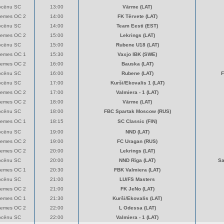
ocēnu SC
13:00
Vārme (LAT)
zemes OC 2
14:00
FK Tērvete (LAT)
ocēnu SC
14:00
Team Eesti (EST)
zemes OC 2
15:00
Lekrings (LAT)
ocēnu SC
15:00
Rubene U18 (LAT)
zemes OC 1
15:30
Vaxjo IBK (SWE)
zemes OC 2
16:00
Bauska (LAT)
ocēnu SC
16:00
Rubene (LAT)
F
ocēnu SC
17:00
Kurši/Ekovalis 1 (LAT)
zemes OC 2
17:00
Valmiera - 1 (LAT)
zemes OC 2
18:00
Vārme (LAT)
ocēnu SC
18:00
FBC Spartak Moscow (RUS)
zemes OC 1
18:15
SC Classic (FIN)
ocēnu SC
19:00
NND (LAT)
zemes OC 2
19:00
FC Uragan (RUS)
zemes OC 2
20:00
Lekrings (LAT)
ocēnu SC
20:00
NND Rīga (LAT)
Sa
zemes OC 1
20:30
FBK Valmiera (LAT)
ocēnu SC
21:00
LU/FS Masters
zemes OC 2
21:00
FK JeNo (LAT)
zemes OC 1
21:30
Kurši/Ekovalis (LAT)
zemes OC 2
22:00
L Odessa (LAT)
ocēnu SC
22:00
Valmiera - 1 (LAT)