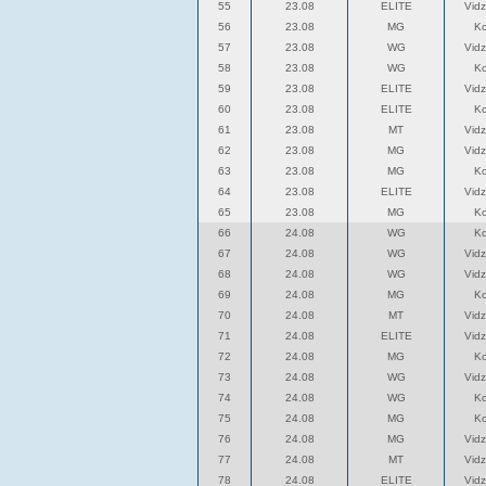
55
23.08
ELITE
Vid
56
23.08
MG
K
57
23.08
WG
Vid
58
23.08
WG
K
59
23.08
ELITE
Vid
60
23.08
ELITE
K
61
23.08
MT
Vid
62
23.08
MG
Vid
63
23.08
MG
K
64
23.08
ELITE
Vid
65
23.08
MG
K
66
24.08
WG
K
67
24.08
WG
Vid
68
24.08
WG
Vid
69
24.08
MG
K
70
24.08
MT
Vid
71
24.08
ELITE
Vid
72
24.08
MG
K
73
24.08
WG
Vid
74
24.08
WG
K
75
24.08
MG
K
76
24.08
MG
Vid
77
24.08
MT
Vid
78
24.08
ELITE
Vid