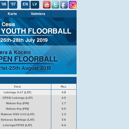
’08
’07
EN
LV
Karte
Valmiera
Viesi
Rez.
Lekrings U-17 (LAT)
4:8
CPSS/ Lekrings (LAT)
4:5
Nokian Krp (FIN)
1:7
Nokian Krp (FIN)
6:5
Rubene/ KSS U-13 (LAT)
1:3
Ķekavas Bulldogs (LAT)
3:6
Lekrings/CPSS (LAT)
6:4