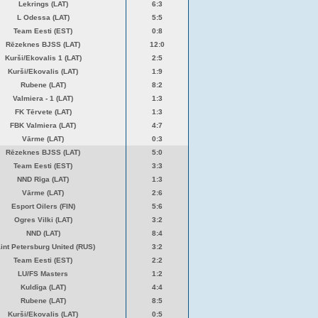
Lekrings (LAT)
6:3
L Odessa (LAT)
5:5
Team Eesti (EST)
0:8
Rēzeknes BJSS (LAT)
12:0
Kurši/Ekovalis 1 (LAT)
2:5
Kurši/Ekovalis (LAT)
1:9
Rubene (LAT)
8:2
Valmiera - 1 (LAT)
1:3
FK Tērvete (LAT)
1:3
FBK Valmiera (LAT)
4:7
Vārme (LAT)
0:3
Rēzeknes BJSS (LAT)
5:0
Team Eesti (EST)
3:3
NND Rīga (LAT)
1:3
Vārme (LAT)
2:6
Esport Oilers (FIN)
5:6
Ogres Vilki (LAT)
3:2
NND (LAT)
8:4
int Petersburg United (RUS)
3:2
Team Eesti (EST)
2:2
LU/FS Masters
1:2
Kuldīga (LAT)
4:4
Rubene (LAT)
8:5
Kurši/Ekovalis (LAT)
0:5