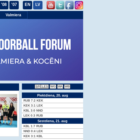
’08
’07
EN
LV
Valmiera
SPĒLES
WG
WA
WB
Piektdiena, 20. aug
RUB
7:2
KEK
KEK
3:1
LEK
KBL
3:0
NND
LEK
0:3
RUB
Sestdiena, 21. aug
KBL
1:7
RUB
NND
0:4
LEK
KEK
3:1
KBL