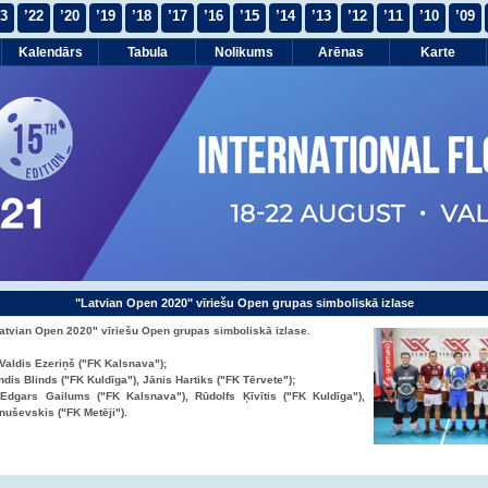
23
’22
’20
’19
’18
’17
’16
’15
’14
’13
’12
’11
’10
’09
Kalendārs
Tabula
Nolikums
Arēnas
Karte
"Latvian Open 2020" vīriešu Open grupas simboliskā izlase
Latvian Open 2020" vīriešu Open grupas simboliskā izlase.
Valdis Ezeriņš ("FK Kalsnava");
ndis Blinds ("FK Kuldīga"), Jānis Hartiks ("FK Tērvete");
 Edgars Gailums ("FK Kalsnava"), Rūdolfs Ķīvītis ("FK Kuldīga"),
nuševskis ("FK Metēji").