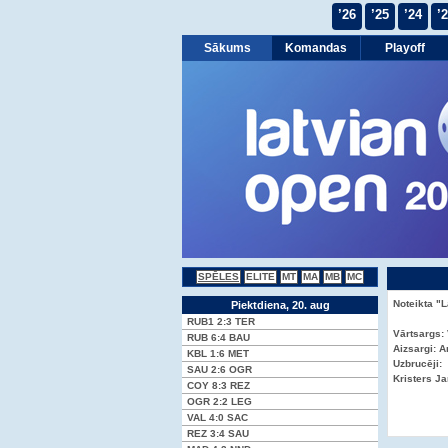
’26
’25
’24
’
Sākums
Komandas
Playoff
SPĒLES
ELITE
MT
MA
MB
MC
Noteikta "
Piektdiena, 20. aug
RUB1
2:3
TER
Vārtsargs: 
RUB
6:4
BAU
Aizsargi: A
KBL
1:6
MET
Uzbrucēji:
SAU
2:6
OGR
Kristers Ja
COY
8:3
REZ
OGR
2:2
LEG
VAL
4:0
SAC
REZ
3:4
SAU