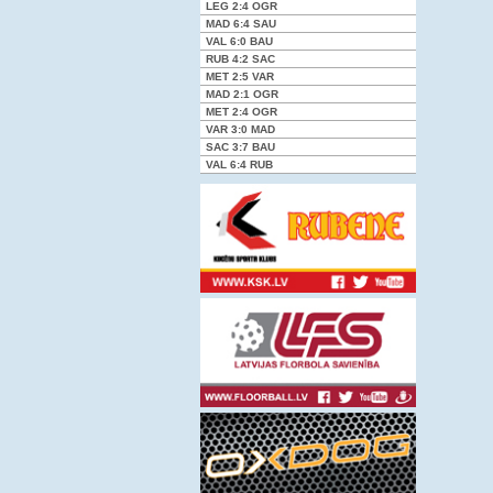
LEG
2:4
OGR
MAD
6:4
SAU
VAL
6:0
BAU
RUB
4:2
SAC
MET
2:5
VAR
MAD
2:1
OGR
MET
2:4
OGR
VAR
3:0
MAD
SAC
3:7
BAU
VAL
6:4
RUB