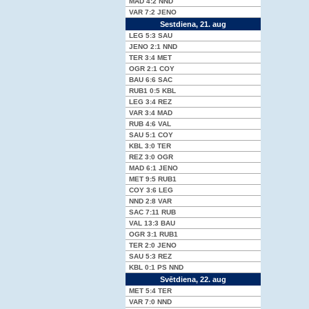
MAD
4:2
NND
VAR
7:2
JENO
Sestdiena, 21. aug
LEG
5:3
SAU
JENO
2:1
NND
TER
3:4
MET
OGR
2:1
COY
BAU
6:6
SAC
RUB1
0:5
KBL
LEG
3:4
REZ
VAR
3:4
MAD
RUB
4:6
VAL
SAU
5:1
COY
KBL
3:0
TER
REZ
3:0
OGR
MAD
6:1
JENO
MET
9:5
RUB1
COY
3:6
LEG
NND
2:8
VAR
SAC
7:11
RUB
VAL
13:3
BAU
OGR
3:1
RUB1
TER
2:0
JENO
SAU
5:3
REZ
KBL
0:1 PS
NND
Svētdiena, 22. aug
MET
5:4
TER
VAR
7:0
NND