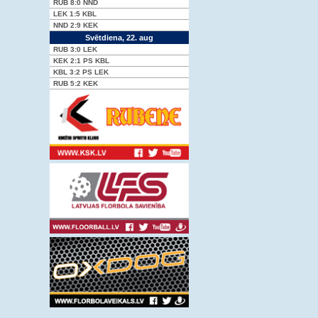
RUB
8:0
NND
LEK
1:5
KBL
NND
2:9
KEK
Svētdiena, 22. aug
RUB
3:0
LEK
KEK
2:1 PS
KBL
KBL
3:2 PS
LEK
RUB
5:2
KEK