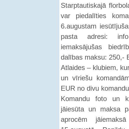
Starptautiskajā florbo
var piedalīties kom
6.augustam iesūtījuš
pasta adresi: inf
iemaksājušas biedrī
dalības maksu: 250,-
Atlaides – klubiem, kur
un vīriešu komandām 
EUR no divu komandu 
Komandu foto un ko
jāiesūta un maksa pa
aprocēm jāiemaks