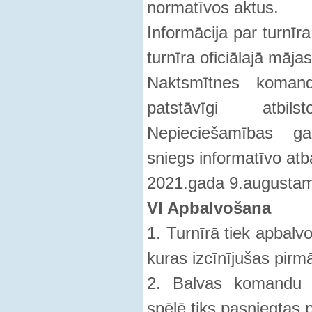
normatīvos aktus.
Informācija par turnīra
turnīra oficiālajā māj
Naktsmītnes koman
patstāvīgi atbi
Nepieciešamības gad
sniegs informatīvo atba
2021.gada 9.augustam
VI Apbalvošana
1. Turnīrā tiek apbalv
kuras izcīnījušas pirmā
2. Balvas komandu l
spēlē tiks pasniegtas 