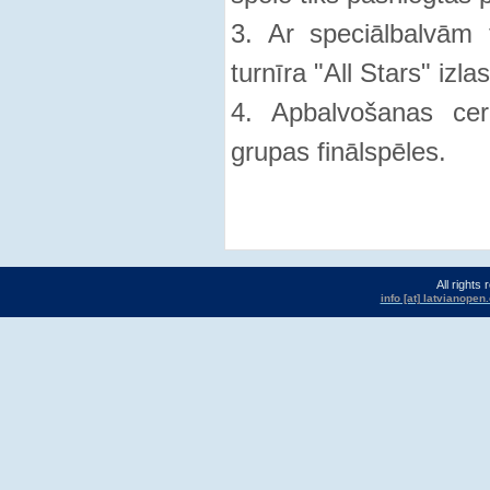
3. Ar speciālbalvām t
turnīra "All Stars" izlas
4. Apbalvošanas ce
grupas finālspēles.
All rights
info [at] latvianope