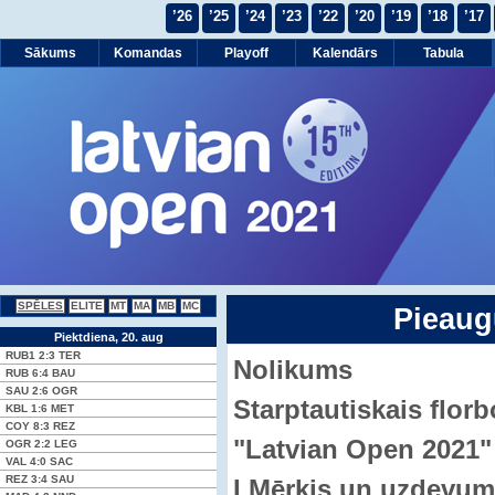
’26
’25
’24
’23
’22
’20
’19
’18
’17
Sākums
Komandas
Playoff
Kalendārs
Tabula
SPĒLES
ELITE
MT
MA
MB
MC
Pieaug
Piektdiena, 20. aug
RUB1
2:3
TER
Nolikums
RUB
6:4
BAU
SAU
2:6
OGR
Starptautiskais florb
KBL
1:6
MET
COY
8:3
REZ
"Latvian Open 2021"
OGR
2:2
LEG
VAL
4:0
SAC
REZ
3:4
SAU
I Mērķis un uzdevum