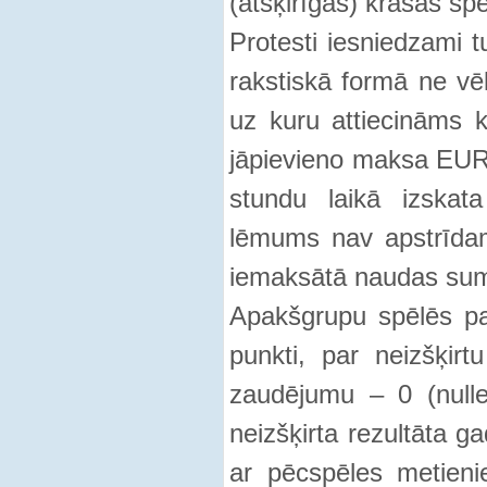
(atšķirīgas) krāsas spē
Protesti iesniedzami t
rakstiskā formā ne vē
uz kuru attiecināms k
jāpievieno maksa EUR 
stundu laikā izskata
lēmums nav apstrīdams
iemaksātā naudas sum
Apakšgrupu spēlēs par 
punkti, par neizšķirt
zaudējumu – 0 (nulle
neizšķirta rezultāta g
ar pēcspēles metien