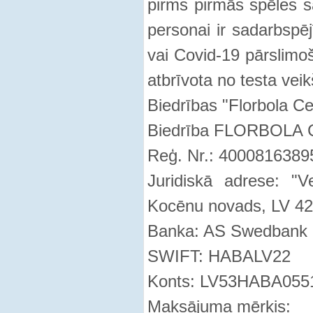
pirms pirmās spēles s
personai ir sadarbspēj
vai Covid-19 pārslimoš
atbrīvota no testa vei
Biedrības "Florbola Cen
Biedrība FLORBOLA
Reģ. Nr.: 4000816389
Juridiskā adrese: "V
Kocēnu novads, LV 4
Banka: AS Swedbank
SWIFT: HABALV22
Konts: LV53HABA055
Maksājuma mērķis: