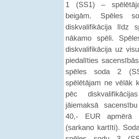
1 (SS1) – spēlētāja 
beigām. Spēles s
diskvalifikācija līd
nākamo spēli. Spēle
diskvalifikācija uz vis
piedalīties sacensībā
spēles soda 2 (SS
spēlētājam ne vēlāk
pēc diskvalifikāci
jāiemaksā sacensību
40,- EUR apmērā p
(sarkano kartīti). S
spēles sodu 3 (SS