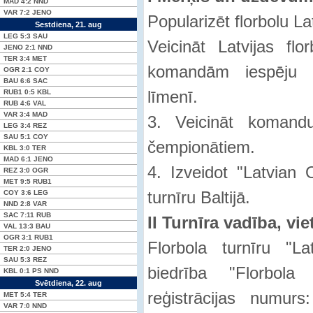
MAD
4:2
NND
VAR
7:2
JENO
Popularizēt florbolu La
Sestdiena, 21. aug
LEG
5:3
SAU
Veicināt Latvijas flor
JENO
2:1
NND
TER
3:4
MET
komandām iespēju pā
OGR
2:1
COY
BAU
6:6
SAC
līmenī.
RUB1
0:5
KBL
RUB
4:6
VAL
VAR
3:4
MAD
3. Veicināt komandu
LEG
3:4
REZ
SAU
5:1
COY
čempionātiem.
KBL
3:0
TER
MAD
6:1
JENO
4. Izveidot "Latvian 
REZ
3:0
OGR
MET
9:5
RUB1
turnīru Baltijā.
COY
3:6
LEG
NND
2:8
VAR
SAC
7:11
RUB
II Turnīra vadība, vie
VAL
13:3
BAU
OGR
3:1
RUB1
Florbola turnīru "L
TER
2:0
JENO
SAU
5:3
REZ
biedrība "Florbol
KBL
0:1 PS
NND
Svētdiena, 22. aug
reģistrācijas numur
MET
5:4
TER
VAR
7:0
NND