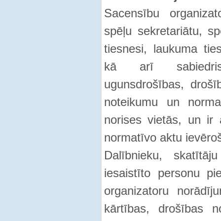
Sacensību organizat
spēļu sekretariātu, sp
tiesnesi, laukuma tie
kā arī sabiedris
ugunsdrošības, drošī
noteikumu un normat
norises vietās, un ir
normatīvo aktu ievēro
Dalībnieku, skatītā
iesaistīto personu p
organizatoru norādīj
kārtības, drošības 