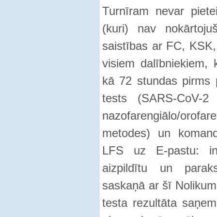
Turnīram nevar piete
(kuri) nav nokārtoju
saistības ar FC, KS
visiem dalībniekiem, 
kā 72 stundas pirms 
tests (SARS-CoV-2
nazofarengiālo/orof
metodes) un komanda
LFS uz E-pastu: inf
aizpildītu un parak
saskaņā ar šī Nolikum
testa rezultāta saņe