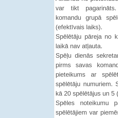
var tikt pagarināts
komandu grupā spēl
(efektīvais laiks).
Spēlētāju pāreja no
laikā nav atļauta.
Spēļu dienās sekreta
pirms savas komanda
pieteikums ar spēlē
spēlētāju numuriem. Sp
kā 20 spēlētājus un 5 (
Spēles noteikumu p
spēlētājiem var piemē