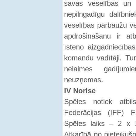
savas veselības un 
nepilngadīgu dalībnie
veselības pārbaužu ve
apdrošināšanu ir atb
īsteno aizgādniecības
komandu vadītāji. Turn
nelaimes gadījumi
neuzņemas.
IV Norise
Spēles notiek atbils
Federācijas (IFF) F
Spēles laiks – 2 x 1
Atkarībā no pieteikuš