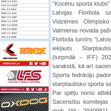
MAD
6:4
SAU
"Kocēnu sporta klubs"
LEG
2:4
OGR
VAL
6:0
BAU
Latvijas Florbola 
RUB
4:2
SAC
MET
2:5
VAR
Vidzemes Olimpisk
MAD
2:1
OGR
MET
2:4
OGR
Valmieras novada pašv
VAR
3:0
MAD
SAC
3:7
BAU
VAL
6:4
RUB
Florbola turnīrs "Latv
iekļauts Starptaut
(turpmāk – IFF) 2021
sarakstā, kā arī sacen
Sporta fedrāciju pado
starptautisko sporta s
Par spēļu norisi atbi
Sacensību komitejas 
mob. tālr.: 29409811, 