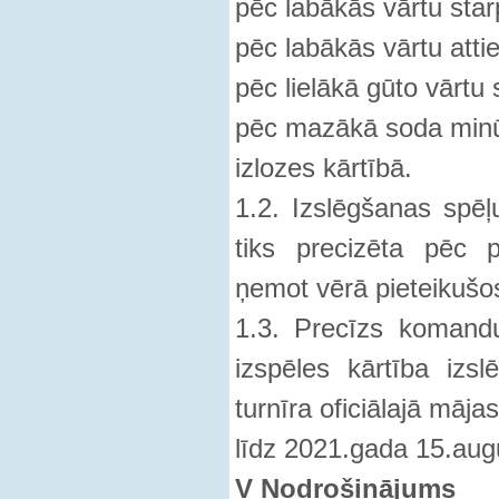
pēc labākās vārtu star
pēc labākās vārtu attie
pēc lielākā gūto vārtu 
pēc mazākā soda minū
izlozes kārtībā.
1.2. Izslēgšanas spēļ
tiks precizēta pēc 
ņemot vērā pieteikušo
1.3. Precīzs komand
izspēles kārtība izsl
turnīra oficiālajā māj
līdz 2021.gada 15.au
V Nodrošinājums