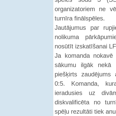
organizatoriem ne v
turnīra finālspēles.
Jautājumus par rupj
nolikuma pārkāpumie
nosūtīt izskatīšanai LF
Ja komanda nokavē s
sākumu ilgāk nekā 5
piešķirts zaudējums a
0:5. Komanda, kur
ieradusies uz divā
diskvalificēta no tu
spēļu rezultāti tiek anul