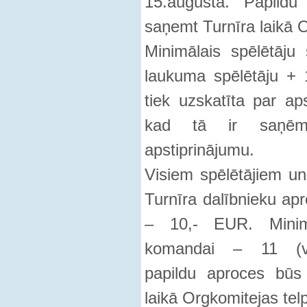
15.augustā. Papildu
saņemt Turnīra laikā 
Minimālais spēlētāju
laukuma spēlētāju + 
tiek uzskatīta par aps
kad tā ir saņēmus
apstiprinājumu.
Visiem spēlētājiem un
Turnīra dalībnieku ap
– 10,- EUR. Minimā
komandai – 11 (vi
papildu aproces būs 
laikā Orgkomitejas te