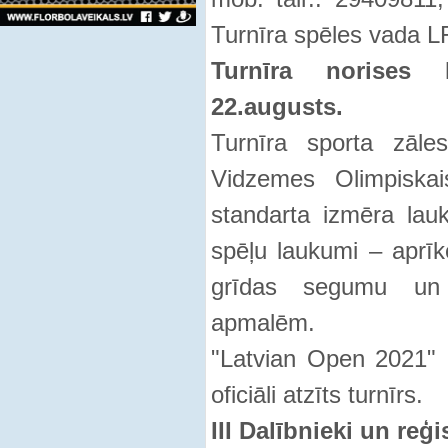
Turnīra spēles vada LF
Turnīra norises 
22.augusts.
Turnīra sporta zāl
Vidzemes Olimpiskai
standarta izmēra la
spēļu laukumi – aprīko
grīdas segumu un 
apmalēm.
"Latvian Open 2021" i
oficiāli atzīts turnīrs.
III Dalībnieki un reģi