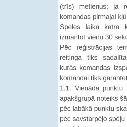
(trīs) metienus; ja 
komandas pirmajai kļū
Spēles laikā katra 
izmantot vienu 30 sek
Pēc reģistrācijas t
reitinga tiks sadalī
kurās komandas izspēl
komandai tiks garantēt
1.1. Vienāda punktu s
apakšgrupā noteiks šā
pēc labākā punktu ska
pēc savstarpējo spēļu 