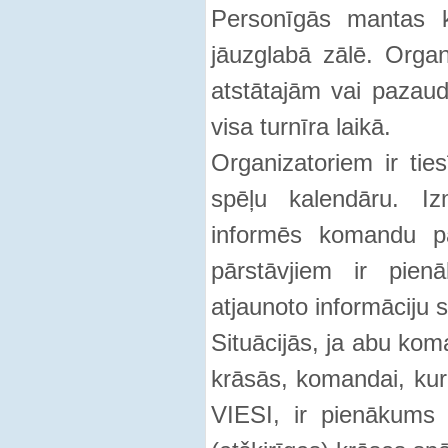
Personīgās mantas k
jāuzglabā zālē. Organ
atstātajām vai paza
visa turnīra laikā.
Organizatoriem ir ties
spēļu kalendāru. Iz
informēs komandu pā
pārstāvjiem ir pien
atjaunoto informāciju 
Situācijās, ja abu koma
krāsās, komandai, kur
VIESI, ir pienākums