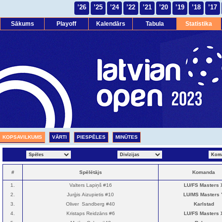
’26
’25
’24
’22
’21
’20
’19
’18
’17
Sākums
Playoff
Kalendārs
Tabula
Statistika
KOPSAVILKUMS
VĀRTI
PIESPĒLES
MINŪTES
#
Spēlētājs
Komanda
1.
Valters Lapiņš #16
LU/FS Masters 
2.
Jurģis Aizupietis #10
LU/MS Masters 
3.
Oliver Sandberg #40
Karlstad
4.
Kristaps Reidzāns #6
LU/FS Masters 