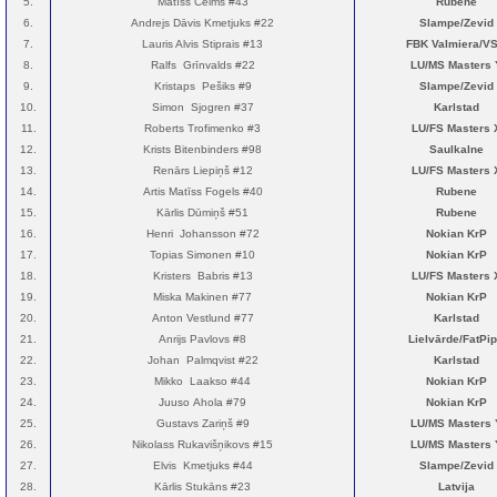
5.
Matīss Celms #43
Rubene
6.
Andrejs Dāvis Kmetjuks #22
Slampe/Zevid
7.
Lauris Alvis Stiprais #13
FBK Valmiera/V
8.
Ralfs Grīnvalds #22
LU/MS Masters 
9.
Kristaps Pešiks #9
Slampe/Zevid
10.
Simon Sjogren #37
Karlstad
11.
Roberts Trofimenko #3
LU/FS Masters 
12.
Krists Bitenbinders #98
Saulkalne
13.
Renārs Liepiņš #12
LU/FS Masters 
14.
Artis Matīss Fogels #40
Rubene
15.
Kārlis Dūmiņš #51
Rubene
16.
Henri Johansson #72
Nokian KrP
17.
Topias Simonen #10
Nokian KrP
18.
Kristers Babris #13
LU/FS Masters 
19.
Miska Makinen #77
Nokian KrP
20.
Anton Vestlund #77
Karlstad
21.
Anrijs Pavlovs #8
Lielvārde/FatPi
22.
Johan Palmqvist #22
Karlstad
23.
Mikko Laakso #44
Nokian KrP
24.
Juuso Ahola #79
Nokian KrP
25.
Gustavs Zariņš #9
LU/MS Masters 
26.
Nikolass Rukavišņikovs #15
LU/MS Masters 
27.
Elvis Kmetjuks #44
Slampe/Zevid
28.
Kārlis Stukāns #23
Latvija