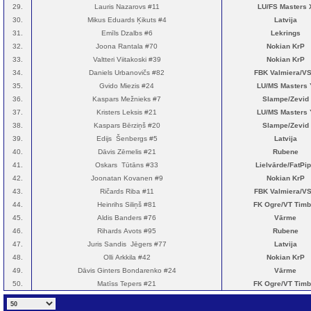
29.
Lauris Nazarovs #11
LU/FS Masters 
30.
Mikus Eduards Ķikuts #4
Latvija
31.
Emīls Dzalbs #6
Lekrings
32.
Joona Rantala #70
Nokian KrP
33.
Valtteri Viitakoski #39
Nokian KrP
34.
Daniels Urbanovičs #82
FBK Valmiera/V
35.
Gvido Miezis #24
LU/MS Masters 
36.
Kaspars Mežnieks #7
Slampe/Zevid
37.
Kristers Leksis #21
LU/MS Masters 
38.
Kaspars Bērziņš #20
Slampe/Zevid
39.
Edijs Šenbergs #5
Latvija
40.
Dāvis Zēmelis #21
Rubene
41.
Oskars Tūtāns #33
Lielvārde/FatPi
42.
Joonatan Kovanen #9
Nokian KrP
43.
Ričards Riba #11
FBK Valmiera/V
44.
Heinrihs Siliņš #81
FK Ogre/VT Timb
45.
Aldis Banders #76
Vārme
46.
Rihards Avots #95
Rubene
47.
Juris Sandis Jēgers #77
Latvija
48.
Olli Arkkila #42
Nokian KrP
49.
Dāvis Ginters Bondarenko #24
Vārme
50.
Matīss Tepers #21
FK Ogre/VT Timb