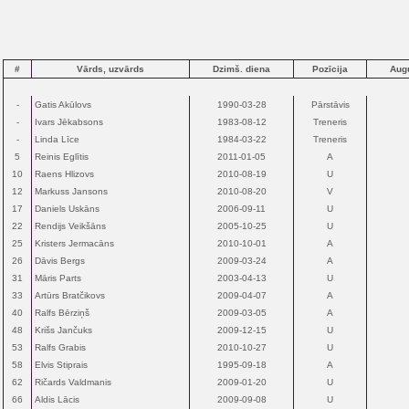
#
Vārds, uzvārds
Dzimš. diena
Pozīcija
Aug
-
Gatis Akūlovs
1990-03-28
Pārstāvis
-
Ivars Jēkabsons
1983-08-12
Treneris
-
Linda Līce
1984-03-22
Treneris
5
Reinis Eglītis
2011-01-05
A
10
Raens Hlizovs
2010-08-19
U
12
Markuss Jansons
2010-08-20
V
17
Daniels Uskāns
2006-09-11
U
22
Rendijs Veikšāns
2005-10-25
U
25
Kristers Jermacāns
2010-10-01
A
26
Dāvis Bergs
2009-03-24
A
31
Māris Parts
2003-04-13
U
33
Artūrs Bratčikovs
2009-04-07
A
40
Ralfs Bērziņš
2009-03-05
A
48
Krišs Jančuks
2009-12-15
U
53
Ralfs Grabis
2010-10-27
U
58
Elvis Stiprais
1995-09-18
A
62
Ričards Valdmanis
2009-01-20
U
66
Aldis Lācis
2009-09-08
U