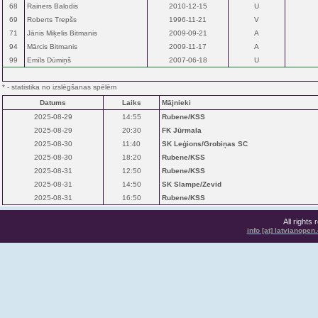
68
Rainers Balodis
2010-12-15
U
69
Roberts Trepšs
1996-11-21
V
71
Jānis Miķelis Bitmanis
2009-09-21
A
94
Mārcis Bitmanis
2009-11-17
A
99
Emīls Dūmiņš
2007-06-18
U
* - statistika no izslēgšanas spēlēm
Datums
Laiks
Mājnieki
2025-08-29
14:55
Rubene/KSS
2025-08-29
20:30
FK Jūrmala
2025-08-30
11:40
SK Leģions/Grobiņas SC
2025-08-30
18:20
Rubene/KSS
2025-08-31
12:50
Rubene/KSS
2025-08-31
14:50
SK Slampe/Zevid
2025-08-31
16:50
Rubene/KSS
All rights
info [at] latvianope