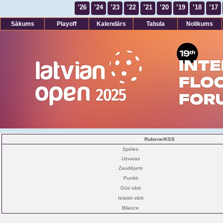
’26
’24
’23
’22
’21
’20
’19
’18
’17
Sākums
Playoff
Kalendārs
Tabula
Nolikums
Rubene/KSS
Spēles
Uzvaras
Zaudējumi
Punkti
Gūti vārti
Ielaisti vārti
Bilance