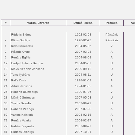
#
Vārds, uzvārds
Dzimš. diena
Pozīcija
Au
-
Rūdolfs Blūms
1992-02-08
Pārstāvis
-
Klāvs Ozoliņš
1998-02-23
Pārstāvis
1
Kirils Namļinskis
2004-05-05
V
2
Ričards Orste
2007-03-03
A
6
Renārs Eglītis
2004-08-08
A
12
Endijs Umberts Barruss
2004-05-07
U
13
Klāvs Ziedonis-Jansons
2000-09-12
U
14
Toms Ķeirāns
2004-08-11
U
21
Ralfs Orste
1998-01-02
A
24
Artūrs Jansons
1994-01-02
A
26
Roberts Blumbergs
1999-07-26
V
28
Mārtiņš Smirnovs
2007-05-03
U
33
Svens Balodis
2007-06-22
U
61
Roberts Penegs
2007-07-20
A
62
Valters Kalnietis
2003-02-15
A
72
Renārs Vaļuks
2008-02-27
A
79
Patriks Zvejnieks
2007-09-27
U
81
Rūdolfs Dilbergs
2007-10-01
U