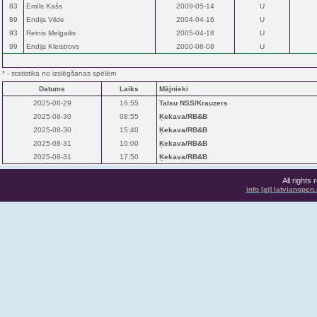
83
Emīls Kašs
2009-05-14
U
89
Endijs Vilde
2004-04-16
U
93
Reinis Melgailis
2005-04-18
U
99
Endijs Kleistrovs
2000-08-08
U
* - statistika no izslēgšanas spēlēm
Datums
Laiks
Mājnieki
2025-08-29
16:55
Talsu NSS/Krauzers
2025-08-30
08:55
Ķekava/RB&B
2025-08-30
15:40
Ķekava/RB&B
2025-08-31
10:00
Ķekava/RB&B
2025-08-31
17:50
Ķekava/RB&B
All rights
info [at] latvianope