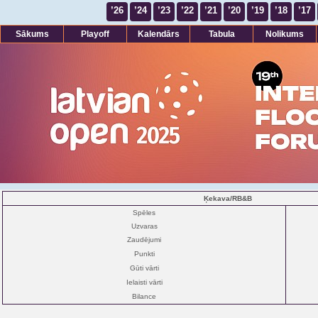
’26
’24
’23
’22
’21
’20
’19
’18
’17
Sākums
Playoff
Kalendārs
Tabula
Nolikums
Ķekava/RB&B
Spēles
Uzvaras
Zaudējumi
Punkti
Gūti vārti
Ielaisti vārti
Bilance