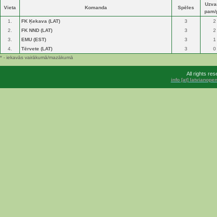
Uzva
Vieta
Komanda
Spēles
pam/
1.
FK Ķekava (LAT)
3
2
2.
FK NND (LAT)
3
2
3.
EMU (EST)
3
1
4.
Tērvete (LAT)
3
0
* - iekavās vairākumā/mazākumā
All rights r
info [at] latvianop