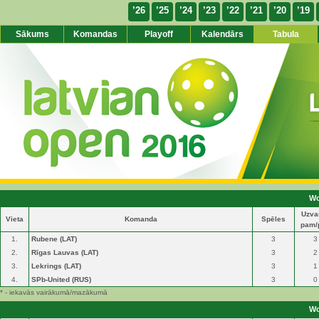
’26
’25
’24
’23
’22
’21
’20
’19
Sākums
Komandas
Playoff
Kalendārs
Tabula
Wo
Uzva
Vieta
Komanda
Spēles
pam/
1.
Rubene (LAT)
3
3
2.
Rīgas Lauvas (LAT)
3
2
3.
Lekrings (LAT)
3
1
4.
SPb-United (RUS)
3
0
* - iekavās vairākumā/mazākumā
Wo