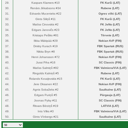
29.
Kaspars Klamers #10
FK Kurši (LAT)
30.
Renārs Jēkabsons #34
Rubene (LAT)
31.
Edvards Mucenieks #22
Ogres vilki (LAT)
32.
Gints Siliņš #11
FK Kurši (LAT)
33.
Matīss Cinovskis #2
FK JeNo (LAT)
34.
Edgars Janovičs #23
FK JeNo (LAT)
35.
Kristaps Pešiks #81
Tērvete (LAT)
36.
Ilkka Mäkipää #29
Nokian KrP (FIN)
37.
Dmitry Kurach #19
FBK Spartak (RUS)
38.
Nikita Bryn #8
FBK Spartak (RUS)
39.
Henri Johansson #72
Nokian KrP (FIN)
40.
Jussi Piha #16
SC Classic (FIN)
41.
Matīss Salmiņš #92
FBK Valmiera/ViA (LAT)
42.
Ringolds Kalniņš #5
Rubene (LAT)
43.
Rolands Kovaļevskis #15
FK Kurši (LAT)
44.
Jere Oksanen #22
Nokian KrP (FIN)
45.
Agnis Sobažeks #2
Saulkalne (LAT)
46.
Edgars Puriņš #5
Pārgauja (LAT)
47.
Joonas Pylsy #11
SC Classic (FIN)
48.
Ritvars Bērziņš #19
LATVIA (LAT)
49.
Ints Vilks #3
FBK Valmiera/ViA (LAT)
50.
Gints Vīnbergs #21
Saulkalne (LAT)