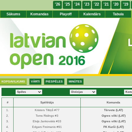
’26
’25
’24
’23
’22
’21
’20
’19
Sākums
Komandas
Playoff
Kalendārs
Tabula
KOPSAVILKUMS
VĀRTI
PIESPĒLES
MINŪTES
#
Spēlētājs
Komanda
1.
Kristers Tiltiņš #77
Tērvete (LAT)
2.
Toms Rislings #3
Ogres vilki (LAT)
3.
Elvijs Jankovskis #33
Ogres vilki (LAT)
4.
Edgars Freimanis #91
FK Kurši (LAT)