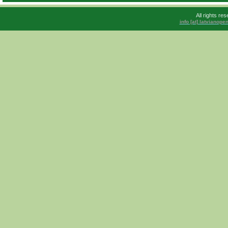
All rights r
info [at] latvianop