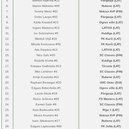
5.
Mārtiņš Rajeckis #10
Pārgauja (LAT)
6.
Matīss Mālnieks #99
Rubene (LAT)
7.
Tommy Merto #62
Nokian KrP (FIN)
8.
Gvido Lauga #93
Pārgauja (LAT)
9.
Kārlis Krastiņš #15
Ogres vilki (LAT)
10.
Ingars Matisons #12
LATVIA (LAT)
11.
Ivo Solomahins #5
Kuldīga (LAT)
12.
Mārtiņš Vējš #28
FK Kurši (LAT)
13.
Mihails Kostusevs #59
FK Kurši (LAT)
14.
Atis Stepāns #14
LATVIA (LAT)
15.
Nico Salo #20
SC Classic (FIN)
16.
Rūdolfs Ķīvītis #9
Kuldīga (LAT)
17.
Kristaps Smiltnieks #13
Tērvete (LAT)
18.
Miro Lehtinen #4
SC Classic (FIN)
19.
Arnijs Kuratņiks #11
Rubene (LAT)
20.
Raphael Berweger #20
UHC Uster (SUI)
21.
Edgars Birkenfelds #5
Ogres vilki (LAT)
22.
Lauris Ābols #19
Pārgauja (LAT)
23.
Reino Ješēvics #88
FS Masters (LAT)
24.
Eemeli Salin #9
SC Classic (FIN)
25.
Aivis Barkovskis #26
Rīga 1 (LAT)
26.
Morics Krumins #4
Nokian KrP (FIN)
27.
Ivars Jēkabsons #17
Rubene (LAT)
28.
Edgars Lapkovskis #99
FK JeNo (LAT)