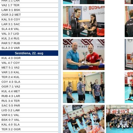
PAR
1:1
LAR
VA2
1:7
TER
LAW
3:1
BSK
OGR
3:2
MET
KAL
5:0
COY
LAR
3:1
SAC
SLA
4:8
VAL
VAL
3:7
LVD
KUL
2:4
RU1
PAR
5:7
RUB
SLA
2:3
VAR
Sestdiena, 22. aug
KUL
4:3
OGR
VAL
4:7
COY
MET
5:1
VA2
VAR
1:0
KAL
TER
2:4
KUL
COY
4:3
SLA
OGR
7:1
VA2
KUL
4:4
MET
RUB
4:3
LAR
RU1
3:4
TER
SAC
5:5
PAR
LVD
3:2
LAW
VAR
6:1
VAL
BSK
0:7
VAL
KAL
4:0
SLA
TER
3:2
OGR