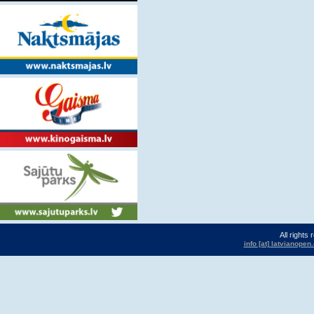
All rights
info [at] latvianope