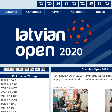
’26
’25
’24
’23
’22
’21
’19
’18
’17
Sākums
Komandas
Playoff
Kalendārs
Tabula
SPĒLES
ELITE
MT
MA
MB
MC
"Latvian Open 2019" uz
Par "Latvian Open 2019" uzvarētāju Elites kom
Piektdiena, 21. aug
Liepājas vienību "Kurši". Trešo vietu izcīnīja 
RU1
2:1
VA2
RUB
6:3
SAC
Foto: Ritvars Raits
TER
0:6
MET
COY
3:2
VAR
VAL
3:3
LAW
RU1
3:5
OGR
LVD
1:4
BSK
VAL
2:6
KAL