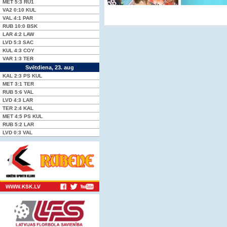
MET
5:3
RU1
VA2
0:10
KUL
VAL
4:1
PAR
RUB
10:0
BSK
LAR
4:2
LAW
LVD
5:3
SAC
KUL
4:3
COY
VAR
1:3
TER
Svētdiena, 23. aug
KAL
2:3 PS
KUL
MET
3:1
TER
RUB
5:6
VAL
LVD
4:3
LAR
TER
2:4
KAL
MET
4:5 PS
KUL
RUB
5:2
LAR
LVD
0:3
VAL