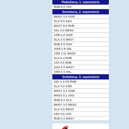
Piektdiena, 1. septembris
RUB
8:2
LEK
Sestdiena, 2. septembris
MASX
3:4
OGR
SLA
5:5
SAU
MASY
8:0
RUB
VAL
4:4
MASX
VĀR
4:2
OGR
SLA
2:4
MASY
RUB
2:5
SAU
OGR
1:8
VAL
VĀR
1:11
MASX
SLA
6:4
RUB
LVD
4:5
RUB
SAU
0:5
MASY
VĀR
3:3
VAL
Svētdiena, 3. septembris
VAL
2:3 PS
RUB
SLA
3:2
VĀR
MASY
4:1
OGR
MASX
5:1
SAU
RUB
6:2
SLA
MASY
3:2
MASX
SLA
3:5
MASX
LEK
5:6
LVD
RUB
3:1
MASY