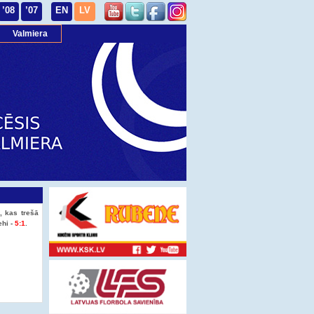
’08
’07
EN
LV
Valmiera
, kas trešā
ehi -
5:1
.