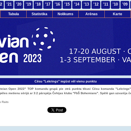
22
’21
’20
’19
’18
’17
’16
’15
’14
’13
’12
’11
’10
’09
Tabula
Statistika
Nolikums
Arēnas
Karte
Cēsu "Lekrings" iegūst vēl vienu punktu
atvian Open 2022" TOP komandu grupā pie otrā punkta tikusi Cēsu komanda "Lekrings"
ēles metienu sērijā ar 3:2 pārspēja Čehijas klubu "FbŠ Bohemians". Spēlē gan uzvarēja č
s Raits