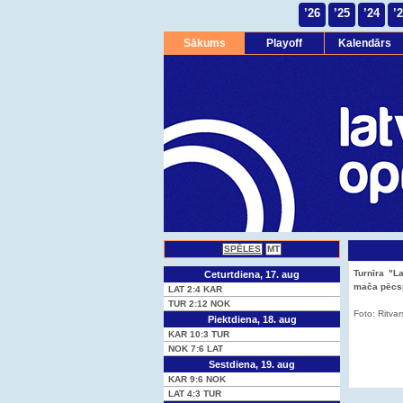
’26
’25
’24
’
Sākums
Playoff
Kalendārs
SPĒLES
MT
Turnīra "L
Ceturtdiena, 17. aug
mača pēcsp
LAT
2:4
KAR
TUR
2:12
NOK
Foto: Ritvar
Piektdiena, 18. aug
KAR
10:3
TUR
NOK
7:6
LAT
Sestdiena, 19. aug
KAR
9:6
NOK
LAT
4:3
TUR