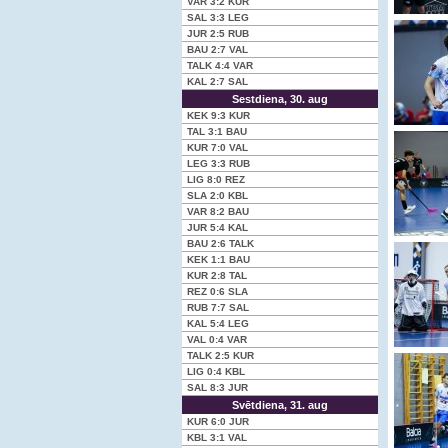
VAR
3:2
KUR
SAL
3:3
LEG
JUR
2:5
RUB
BAU
2:7
VAL
TALK
4:4
VAR
KAL
2:7
SAL
Sestdiena, 30. aug
KEK
9:3
KUR
TAL
3:1
BAU
KUR
7:0
VAL
LEG
3:3
RUB
LIG
8:0
REZ
SLA
2:0
KBL
VAR
8:2
BAU
JUR
5:4
KAL
BAU
2:6
TALK
KEK
1:1
BAU
KUR
2:8
TAL
REZ
0:6
SLA
RUB
7:7
SAL
KAL
5:4
LEG
VAL
0:4
VAR
TALK
2:5
KUR
LIG
0:4
KBL
SAL
8:3
JUR
Svētdiena, 31. aug
KUR
6:0
JUR
KBL
3:1
VAL