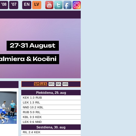
’08
’07
EN
LV
SPĒLES
WG
WA
WB
Piektdiena, 29. aug
KEK
1:3
RUB
LEK
1:3
RIL
NND
10:2
KBL
RUB
5:0
RIL
KBL
3:3
KEK
LEK
0:6
NND
Sestdiena, 30. aug
RIL
2:4
KEK