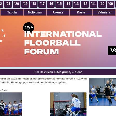
22
’21
’20
’19
’18
’17
’16
’15
’14
’13
’12
’11
’10
’09
Tabula
Nolikums
Arēnas
Karte
Valmiera
FOTO: Vīriešu Elites grupa, 2. diena
ībai piedāvājam fotoieskatu pirmssezonas turnīra florbolā "Latvian
 vīriešu Elites grupas komandu otrās dienas spēlēs.
s Raits