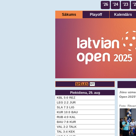
’26
’24
’23
’
Sākums
Playoff
Kalendārs
SPĒLES
MT
Jūsu uzman
Piektdiena, 29. aug
Open 2025"
KBL
5:0
REZ
LEG
2:2
JUR
Foto: Ritvar
SLA
7:3
LIG
KUR
10:0
BAU
RUB
4:0
KAL
BAU
7:8
KUR
VAL
2:2
TALK
TAL
3:4
KEK