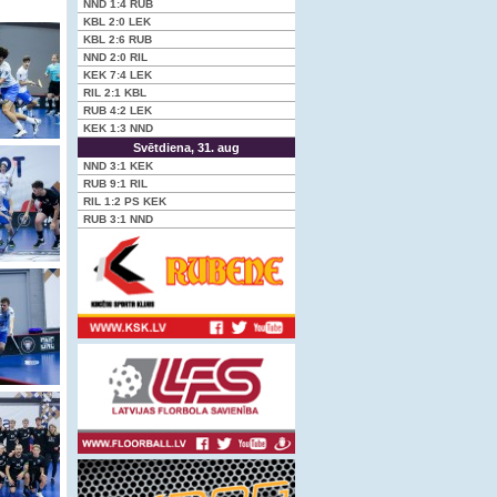
NND
1:4
RUB
KBL
2:0
LEK
KBL
2:6
RUB
NND
2:0
RIL
KEK
7:4
LEK
RIL
2:1
KBL
RUB
4:2
LEK
KEK
1:3
NND
Svētdiena, 31. aug
NND
3:1
KEK
RUB
9:1
RIL
RIL
1:2 PS
KEK
RUB
3:1
NND