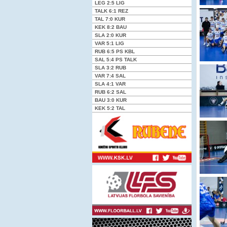
LEG
2:5
LIG
TALK
6:1
REZ
TAL
7:0
KUR
KEK
8:2
BAU
SLA
2:0
KUR
VAR
5:1
LIG
RUB
6:5 PS
KBL
SAL
5:4 PS
TALK
SLA
3:2
RUB
VAR
7:4
SAL
SLA
4:1
VAR
RUB
6:2
SAL
BAU
3:0
KUR
KEK
5:2
TAL