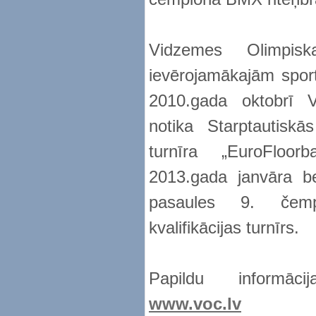
Vidzemes Olimpis
ievērojamākajām spor
2010.gada oktobrī V
notika Starptautiskā
turnīra „EuroFloor
2013.gada janvāra b
pasaules 9. čempi
kvalifikācijas turnīrs.
Papildu informā
www.voc.lv