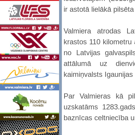
ir astotā lielākā pilsēta
Valmiera atrodas La
krastos 110 kilometru
no Latvijas galvaspi
attālumā uz dienv
kaimiņvalsts Igaunijas
Par Valmieras kā pi
uzskatāms 1283.gads
baznīcas celtniecība u