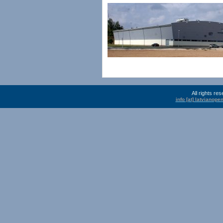
All rights r
info [at] latvianop