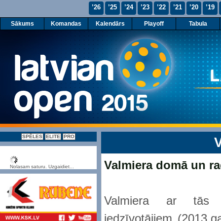
’26
’25
’24
’23
’22
’21
’20
’19
Sākums
Komandas
Kalendārs
Playoff
Tabula
SPĒLES
ELITE
PRO
V
Valmiera domā un ra
Nolasam saturu. Uzgaidiet...
Valmiera ar tās
iedzīvotājiem (2013.g