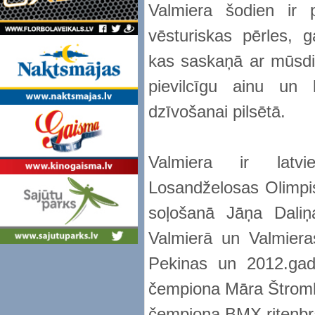
Valmiera šodien ir 
vēsturiskas pērles, 
kas saskaņā ar mūsdie
pievilcīgu ainu un 
dzīvošanai pilsētā.
Valmiera ir latvi
Losandželosas Olimpi
soļošanā Jāņa Daliņ
Valmierā un Valmiera
Pekinas un 2012.gad
čempiona Māra Štromb
čempiona BMX riteņbra