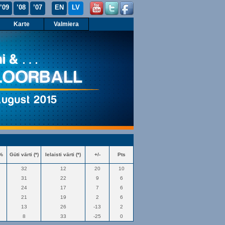
’09
’08
’07
EN
LV
Karte
Valmiera
 %
Gūti vārti (*)
Ielaisti vārti (*)
+/-
Pts
32
12
20
10
31
22
9
6
24
17
7
6
21
19
2
6
13
26
-13
2
8
33
-25
0