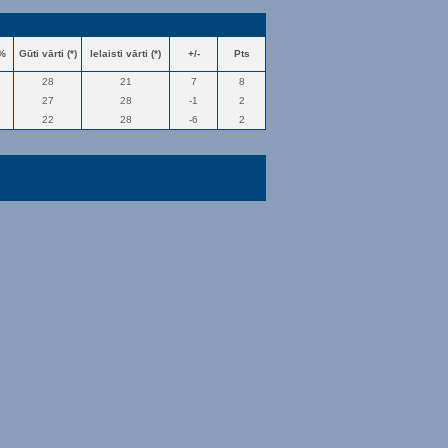
 %
Gūti vārti (*)
Ielaisti vārti (*)
+/-
Pts
28
21
7
8
27
28
-1
2
22
28
-6
2