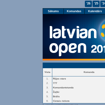
’26
’25
’2
Sākums
Komandas
Kalendārs
Vieta
Komanda
1.
Rūjas stars
2.
777
3.
Komandantstunda
4.
Žuļiki
5.
Brālis
6.
Cietais rieksts