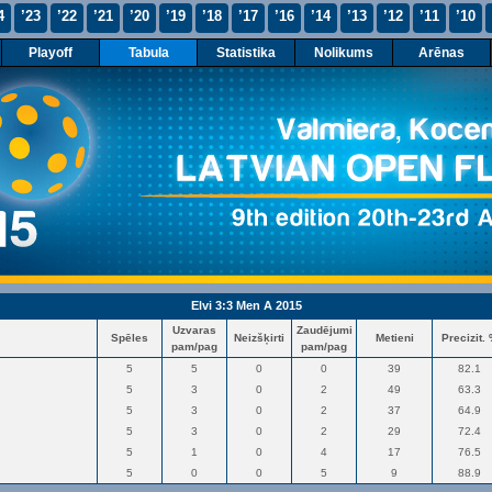
4
’23
’22
’21
’20
’19
’18
’17
’16
’14
’13
’12
’11
’10
Playoff
Tabula
Statistika
Nolikums
Arēnas
Elvi 3:3 Men A 2015
Uzvaras
Zaudējumi
Spēles
Neizšķirti
Metieni
Precizit.
pam/pag
pam/pag
5
5
0
0
39
82.1
5
3
0
2
49
63.3
5
3
0
2
37
64.9
5
3
0
2
29
72.4
5
1
0
4
17
76.5
5
0
0
5
9
88.9