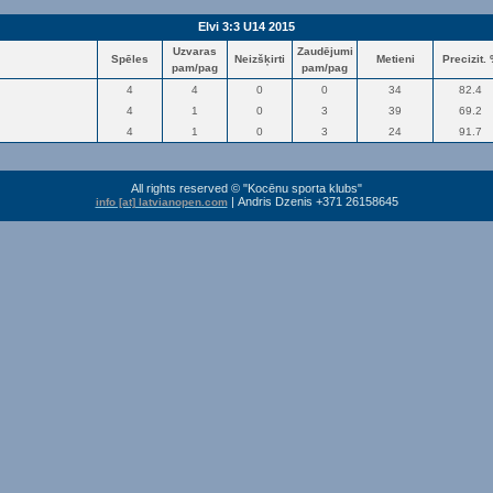
Elvi 3:3 U14 2015
Uzvaras
Zaudējumi
Spēles
Neizšķirti
Metieni
Precizit.
pam/pag
pam/pag
4
4
0
0
34
82.4
4
1
0
3
39
69.2
4
1
0
3
24
91.7
All rights reserved © "Kocēnu sporta klubs"
| Andris Dzenis +371 26158645
info [at] latvianopen.com