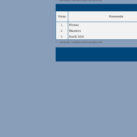
* - iekavās vairākumā/mazākumā
Vieta
Komanda
1.
Pirmie
2.
Masters
3.
Kurši U14
* - iekavās vairākumā/mazākumā