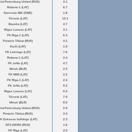
int-Petersburg United (RUS)
4:1
Rubene-1 (LAT)
6:7
Storvreta IBK (SWE)
1:8
Tērvete (LAT)
15:1
Bauska (LAT)
4:7
Rīgas Lauvas (LAT)
3:1
FK Rīga-1 (LAT)
6:3
Pietarin Tikkat (RUS)
4:1
Kurši (LAT)
1:8
FK Lekrings (LAT)
7:6
Rubene-1 (LAT)
2:4
FK JeNo (LAT)
4:7
Minsk (BLR)
2:5
FK NND (LAT)
2:2
FK Rīga-1 (LAT)
2:4
FK JeNo (LAT)
9:2
Rīgas Lauvas (LAT)
0:4
Tērvete (LAT)
7:0
Minsk (BLR)
8:0
int-Petersburg United (RUS)
2:9
Pietarin Tikkat (RUS)
3:3
FK Ķekavas bulldogs (LAT)
2:3
NT2-ISKRA (RUS)
1:6
FK Rīga (LAT)
4:5