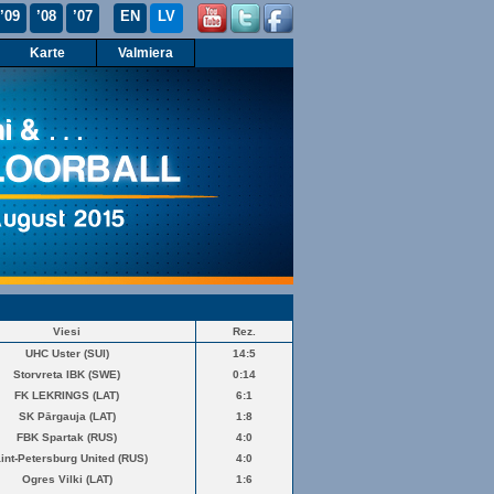
’09
’08
’07
EN
LV
Karte
Valmiera
Viesi
Rez.
UHC Uster (SUI)
14:5
Storvreta IBK (SWE)
0:14
FK LEKRINGS (LAT)
6:1
SK Pārgauja (LAT)
1:8
FBK Spartak (RUS)
4:0
int-Petersburg United (RUS)
4:0
Ogres Vilki (LAT)
1:6