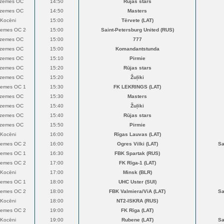
dzemes OC
14:50
Rūjas stars
dzemes OC
14:50
Masters
Kocēni
15:00
Tērvete (LAT)
zemes OC 2
15:00
Saint-Petersburg United (RUS)
dzemes OC
15:00
777
dzemes OC
15:00
Komandantstunda
dzemes OC
15:10
Pirmie
dzemes OC
15:20
Rūjas stars
dzemes OC
15:20
Žuļiki
zemes OC 1
15:30
FK LEKRINGS (LAT)
dzemes OC
15:30
Masters
dzemes OC
15:40
Žuļiki
dzemes OC
15:40
Rūjas stars
dzemes OC
15:50
Pirmie
Kocēni
16:00
Rīgas Lauvas (LAT)
zemes OC 2
16:00
Ogres Vilki (LAT)
Sa
zemes OC 1
16:30
FBK Spartak (RUS)
zemes OC 2
17:00
FK Rīga-1 (LAT)
Kocēni
17:00
Minsk (BLR)
zemes OC 1
18:00
UHC Uster (SUI)
zemes OC 2
18:00
FBK Valmiera/ViA (LAT)
Sa
Kocēni
18:00
NT2-ISKRA (RUS)
zemes OC 2
19:00
FK Rīga (LAT)
Kocēni
19:00
Rubene (LAT)
Sa