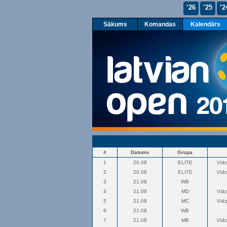
’26
’25
’2
Sākums
Komandas
Kalendārs
#
Datums
Grupa
1
20.08
ELITE
Vid
2
20.08
ELITE
Vid
3
21.08
WB
4
21.08
MD
Vid
5
21.08
MC
Vid
6
21.08
WB
7
21.08
MB
Vid