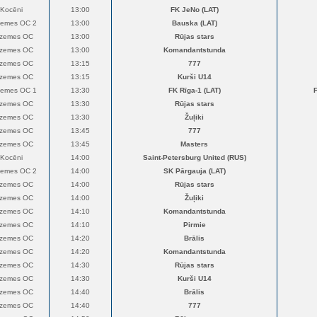
Kocēni
13:00
FK JeNo (LAT)
zemes OC 2
13:00
Bauska (LAT)
dzemes OC
13:00
Rūjas stars
dzemes OC
13:00
Komandantstunda
dzemes OC
13:15
777
dzemes OC
13:15
Kurši U14
zemes OC 1
13:30
FK Rīga-1 (LAT)
dzemes OC
13:30
Rūjas stars
dzemes OC
13:30
Žuļiki
dzemes OC
13:45
777
dzemes OC
13:45
Masters
Kocēni
14:00
Saint-Petersburg United (RUS)
zemes OC 2
14:00
SK Pārgauja (LAT)
dzemes OC
14:00
Rūjas stars
dzemes OC
14:00
Žuļiki
dzemes OC
14:10
Komandantstunda
dzemes OC
14:10
Pirmie
dzemes OC
14:20
Brālis
dzemes OC
14:20
Komandantstunda
dzemes OC
14:30
Rūjas stars
dzemes OC
14:30
Kurši U14
dzemes OC
14:40
Brālis
dzemes OC
14:40
777