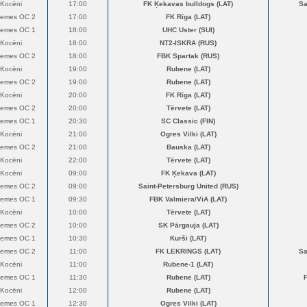
Kocēni
17:00
FK Ķekavas bulldogs (LAT)
Sa
zemes OC 2
17:00
FK Rīga (LAT)
zemes OC 1
18:00
UHC Uster (SUI)
Kocēni
18:00
NT2-ISKRA (RUS)
zemes OC 2
18:00
FBK Spartak (RUS)
Kocēni
19:00
Rubene (LAT)
zemes OC 2
19:00
Rubene (LAT)
Kocēni
20:00
FK Rīga (LAT)
zemes OC 2
20:00
Tērvete (LAT)
zemes OC 1
20:30
SC Classic (FIN)
Kocēni
21:00
Ogres Vilki (LAT)
zemes OC 2
21:00
Bauska (LAT)
Kocēni
22:00
Tērvete (LAT)
Kocēni
09:00
FK Ķekava (LAT)
zemes OC 2
09:00
Saint-Petersburg United (RUS)
zemes OC 1
09:30
FBK Valmiera/ViA (LAT)
Kocēni
10:00
Tērvete (LAT)
zemes OC 2
10:00
SK Pārgauja (LAT)
zemes OC 1
10:30
Kurši (LAT)
zemes OC 2
11:00
FK LEKRINGS (LAT)
Sa
Kocēni
11:00
Rubene-1 (LAT)
zemes OC 1
11:30
Rubene (LAT)
Kocēni
12:00
Rubene (LAT)
zemes OC 1
12:30
Ogres Vilki (LAT)