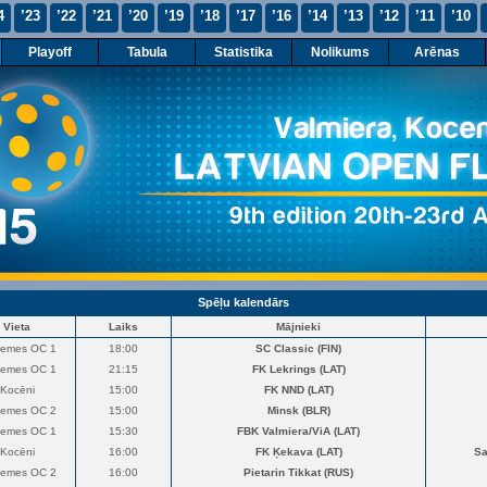
4
’23
’22
’21
’20
’19
’18
’17
’16
’14
’13
’12
’11
’10
Playoff
Tabula
Statistika
Nolikums
Arēnas
Spēļu kalendārs
Vieta
Laiks
Mājnieki
zemes OC 1
18:00
SC Classic (FIN)
zemes OC 1
21:15
FK Lekrings (LAT)
Kocēni
15:00
FK NND (LAT)
zemes OC 2
15:00
Minsk (BLR)
zemes OC 1
15:30
FBK Valmiera/ViA (LAT)
Kocēni
16:00
FK Ķekava (LAT)
Sa
zemes OC 2
16:00
Pietarin Tikkat (RUS)