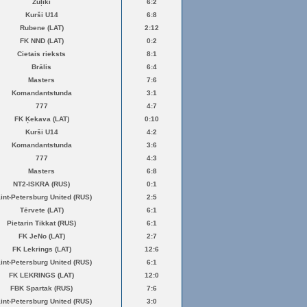
Žuļiki
6:2
Kurši U14
6:8
Rubene (LAT)
2:12
FK NND (LAT)
0:2
Cietais rieksts
8:1
Brālis
6:4
Masters
7:6
Komandantstunda
3:1
777
4:7
FK Ķekava (LAT)
0:10
Kurši U14
4:2
Komandantstunda
3:6
777
4:3
Masters
6:8
NT2-ISKRA (RUS)
0:1
int-Petersburg United (RUS)
2:5
Tērvete (LAT)
6:1
Pietarin Tikkat (RUS)
6:1
FK JeNo (LAT)
2:7
FK Lekrings (LAT)
12:6
int-Petersburg United (RUS)
6:1
FK LEKRINGS (LAT)
12:0
FBK Spartak (RUS)
7:6
int-Petersburg United (RUS)
3:0