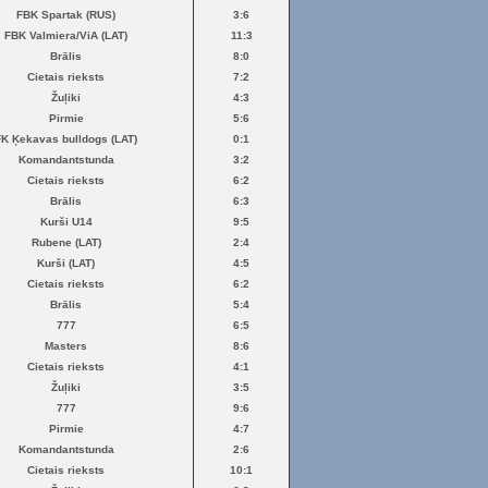
FBK Spartak (RUS)
3:6
FBK Valmiera/ViA (LAT)
11:3
Brālis
8:0
Cietais rieksts
7:2
Žuļiki
4:3
Pirmie
5:6
FK Ķekavas bulldogs (LAT)
0:1
Komandantstunda
3:2
Cietais rieksts
6:2
Brālis
6:3
Kurši U14
9:5
Rubene (LAT)
2:4
Kurši (LAT)
4:5
Cietais rieksts
6:2
Brālis
5:4
777
6:5
Masters
8:6
Cietais rieksts
4:1
Žuļiki
3:5
777
9:6
Pirmie
4:7
Komandantstunda
2:6
Cietais rieksts
10:1