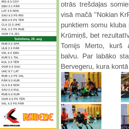
RIG
8:3
COY
otrās trešdaļas somie
ĶBU
3:1
PĀR
LAT
3:5
NOK
visā mačā "Nokian KrP"
SAU
4:3 PS
RIG
JEN
4:5 PS
TĒR
punktiem somu kluba r
CLA
11:2
UHC
KUL
3:2 PS
RUB
Krūmiņš, bet rezultatī
OGR
7:5
JE1
Svētdiena, 28. aug
Tomijs Merto, kurš 
RUB
5:2
SPA
ULB
2:3
PĀR
VAL
6:2
ĶBU
balvu. Par labāko sta
KUR
5:1
TAL
KUL
2:3
TĒR
Bervegeru, kura kontā 
OGR
5:3
SAU
UHC
8:7
LAT
RUB
1:2 PS
VAL
PĀR
9:3
KUR
CLA
8:4
NOK
SAU
2:4
KUL
RUB
6:4
KUR
OGR
4:3 PS
TĒR
VAL
4:3 PS
PĀR