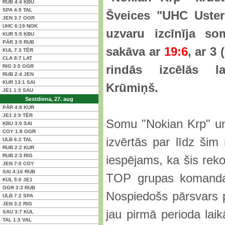
RUB
4:4
ĶBU
SPA
4:9
TAL
Šveices "UHC Uster"
JEN
3:7
OGR
UHC
6:19
NOK
uzvaru izcīnīja so
KUR
5:5
ĶBU
PĀR
3:9
RUB
sakāva ar
19:6
, ar 3
KUL
7:3
TĒR
CLA
8:7
LAT
rindās izcēlās l
RIG
3:5
OGR
RUB
2:4
JEN
KUR
13:1
SAI
Krūmiņš.
JE1
1:3
SAU
Sestdiena, 27. aug
PĀR
4:8
KUR
JE1
2:9
TĒR
Somu "Nokian Krp" u
ĶBU
3:0
SAI
COY
1:8
OGR
izvērtās par līdz šim 
ULB
6:2
TAL
RUB
2:2
KUR
RUB
2:3
RIG
iespējams, ka šis reko
JEN
7:0
COY
SAI
4:16
RUB
TOP grupas komanda
KUL
5:0
JE1
OGR
3:3
RUB
Nospiedošs pārsvars 
ULB
7:2
SPA
JEN
3:2
RIG
jau pirmā perioda laik
SAU
3:7
KUL
TAL
1:3
VAL