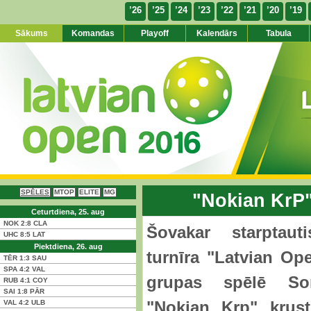
’26
’25
’24
’23
’22
’21
’20
’19
Sākums
Komandas
Playoff
Kalendārs
Tabula
SPĒLES
MTOP
ELITE
MG
"Nokian KrP"
Ceturtdiena, 25. aug
NOK
2:8
CLA
Šovakar starptauti
UHC
8:5
LAT
Piektdiena, 26. aug
turnīra "Latvian O
TĒR
1:3
SAU
SPA
4:2
VAL
grupas spēlē So
RUB
4:1
COY
SAI
1:8
PĀR
"Nokian Krp" krust
VAL
4:2
ULB