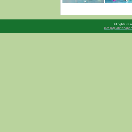
All rights r
info [at] latvianop