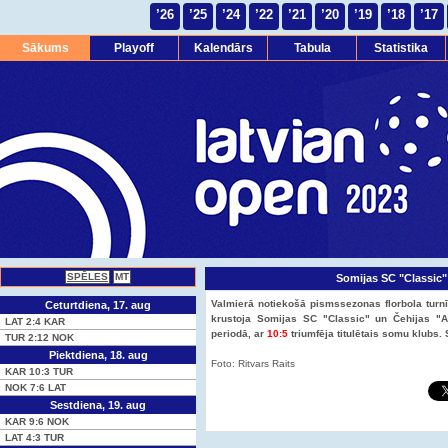
’26
’25
’24
’22
’21
’20
’19
’18
’17
Sākums
Playoff
Kalendārs
Tabula
Statistika
SPĒLES
MT
Somijas SC "Classic"
Valmierā notiekošā pismssezonas florbola turn
Ceturtdiena, 17. aug
krustoja Somijas SC "Classic" un Čehijas "A
LAT
2:4
KAR
periodā, ar
10:5
triumfēja titulētais somu klubs.
TUR
2:12
NOK
Piektdiena, 18. aug
Foto: Ritvars Raits
KAR
10:3
TUR
NOK
7:6
LAT
Sestdiena, 19. aug
KAR
9:6
NOK
LAT
4:3
TUR