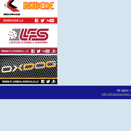
All rights
info [at] latvianope