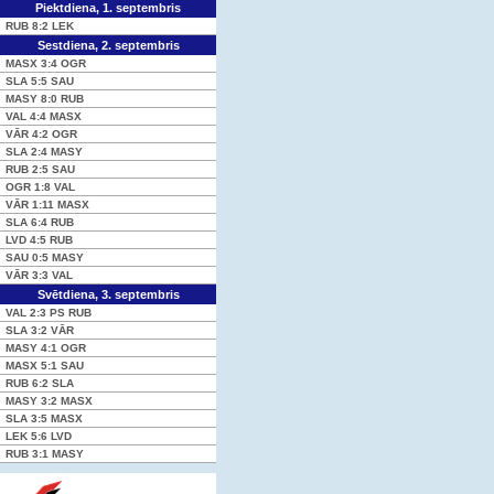
Piektdiena, 1. septembris
RUB
8:2
LEK
Sestdiena, 2. septembris
MASX
3:4
OGR
SLA
5:5
SAU
MASY
8:0
RUB
VAL
4:4
MASX
VĀR
4:2
OGR
SLA
2:4
MASY
RUB
2:5
SAU
OGR
1:8
VAL
VĀR
1:11
MASX
SLA
6:4
RUB
LVD
4:5
RUB
SAU
0:5
MASY
VĀR
3:3
VAL
Svētdiena, 3. septembris
VAL
2:3 PS
RUB
SLA
3:2
VĀR
MASY
4:1
OGR
MASX
5:1
SAU
RUB
6:2
SLA
MASY
3:2
MASX
SLA
3:5
MASX
LEK
5:6
LVD
RUB
3:1
MASY