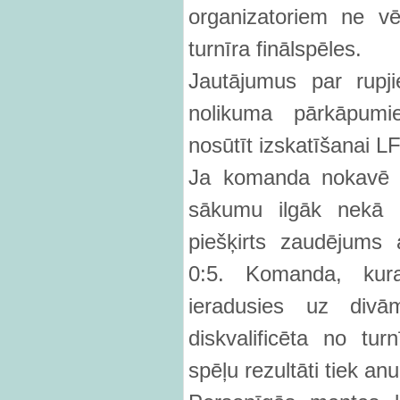
organizatoriem ne v
turnīra finālspēles.
Jautājumus par rupj
nolikuma pārkāpumie
nosūtīt izskatīšanai LF
Ja komanda nokavē s
sākumu ilgāk nekā 5
piešķirts zaudējums a
0:5. Komanda, kur
ieradusies uz divā
diskvalificēta no tu
spēļu rezultāti tiek anul