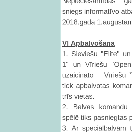
Nepieciešamības gad
sniegs informatīvo atba
2018.gada 1.augustam
VI Apbalvo
šana
1. Sieviešu "Elite" un
1" un Vīriešu "Open
uzaicināto Vīriešu 
tiek apbalvotas koman
trīs vietas.
2. Balvas komandu l
spēlē tiks pasniegtas 
3. Ar speciālbalvām ti