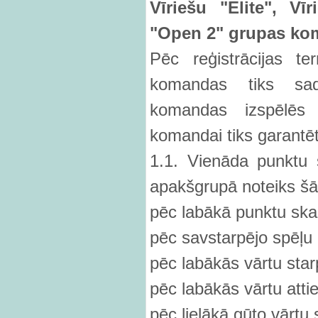
Vīriešu "Elite", V
"Open 2" grupas ko
Pēc reģistrācijas t
komandas tiks sad
komandas izspēlēs 
komandai tiks garantēt
1.1. Vienāda punktu s
apakšgrupā noteiks šā
pēc labākā punktu ska
pēc savstarpējo spēļu 
pēc labākās vārtu star
pēc labākās vārtu attie
pēc lielākā gūto vārtu 