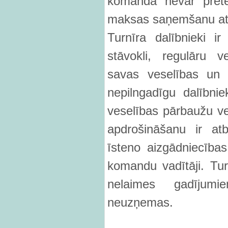
komanda nevar prete
maksas saņemšanu at
Turnīra dalībnieki ir
stāvokli, regulāru 
savas veselības un 
nepilngadīgu dalībnie
veselības pārbaužu ve
apdrošināšanu ir atb
īsteno aizgādniecības
komandu vadītāji. Turn
nelaimes gadījumi
neuzņemas.