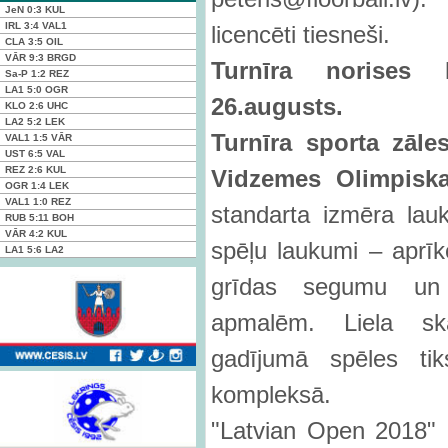
JeN
0:3
KUL
IRL
3:4
VAL1
licencēti tiesneši.
CLA
3:5
OIL
VĀR
9:3
BRGD
Turn
īra norises 
Sa-P
1:2
REZ
LA1
5:0
OGR
26.augusts.
KLO
2:6
UHC
LA2
5:2
LEK
Turn
īra sporta zā
le
VAL1
1:5
VĀR
UST
6:5
VAL
REZ
2:6
KUL
Vidzemes Olimpiska
OGR
1:4
LEK
VAL1
1:0
REZ
standarta izmēra la
RUB
5:11
BOH
VĀR
4:2
KUL
spēļu laukumi – aprīko
LA1
5:6
LA2
grīdas segumu un 
apmalēm. Liela sk
gadījumā spēles ti
kompleksā.
"Latvian Open 2018" i