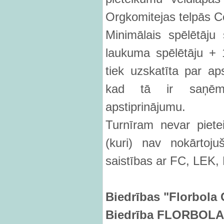
Orgkomitejas telpās C
Minimālais spēlētāju
laukuma spēlētāju + 
tiek uzskatīta par aps
kad tā ir saņēmus
apstiprinājumu.
Turnīram nevar piete
(kuri) nav nokārtoju
saistības ar FC, LEK, 
Biedr
ības "Florbola 
Biedr
ī
ba FLORBOLA