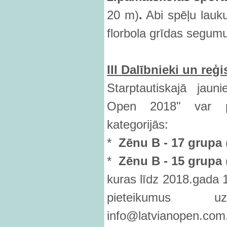
20 m)
.
Abi spēļu lauku
florbola grīdas segum
III Dal
ībnieki un reģi
Starptautiskajā jauni
Open 2018" var pi
kategorijās:
*
Zēnu B - 17 grupa
*
Zēnu B - 15 grupa
kuras līdz 2018.gada 1
pieteikumus 
info@latvianopen.