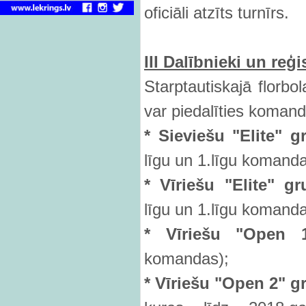
oficiāli atzīts turnīrs.
III Dal
ībnieki un reģi
Starptautiskajā florbo
var piedalīties komand
* Sievie
šu "Elite" g
līgu un 1.līgu komanda
* Vīriešu "Elite" gr
līgu un 1.līgu komanda
* Vīriešu "Open 
komandas);
* Vīriešu "Open 2" g