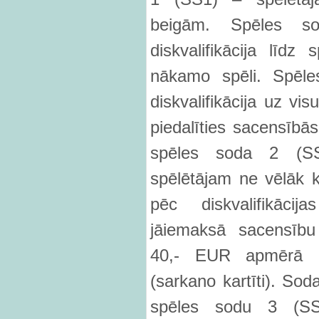
beigām. Spēles s
diskvalifikācija līd
nākamo spēli. Spēle
diskvalifikācija uz vis
piedalīties sacensībā
spēles soda 2 (SS
spēlētājam ne vēlāk
pēc diskvalifikāci
jāiemaksā sacensību
40,- EUR apmērā p
(sarkano kartīti). S
spēles sodu 3 (SS