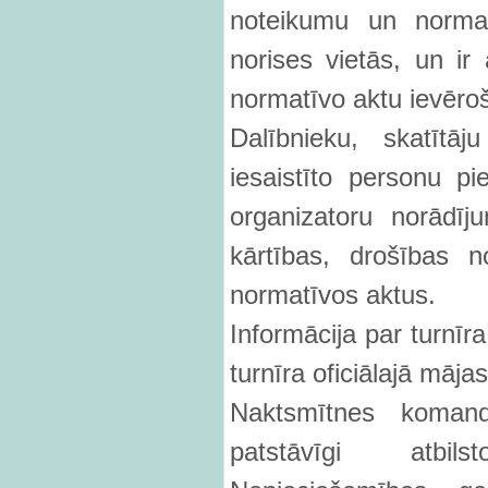
noteikumu un normat
norises vietās, un ir
normatīvo aktu ievēro
Dalībnieku, skatītā
iesaistīto personu p
organizatoru norādīj
kārtības, drošības 
normatīvos aktus.
Informācija par turnīra
turnīra oficiālajā māj
Naktsmītnes koman
patstāvīgi atbi