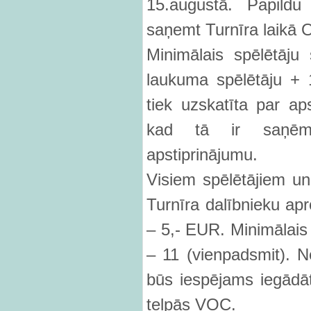
15.augustā. Papildu
saņemt Turnīra laikā 
Minimālais spēlētāju
laukuma spēlētāju + 
tiek uzskatīta par aps
kad tā ir saņēmus
apstiprinājumu.
Visiem spēlētājiem un
Turnīra dalībnieku ap
– 5,- EUR. Minimālais
– 11 (vienpadsmit). 
būs iespējams iegādāt
telpās VOC.