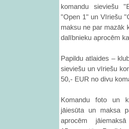
komandu sieviešu "Eli
"Open 1" un Vīriešu 
maksu ne par mazāk kā
dalībnieku aprocēm ka
Papildu atlaides – klub
sieviešu un vīriešu ko
50,- EUR no divu kom
Komandu foto un ko
jāiesūta un maksa pa
aprocēm jāiemaks