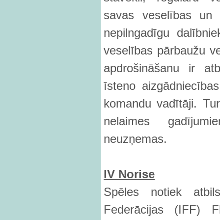
savas veselības un 
nepilngadīgu dalībnie
veselības pārbaužu ve
apdrošināšanu ir atb
īsteno aizgādniecības
komandu vadītāji. Turn
nelaimes gadījumi
neuzņemas.
IV Norise
Spēles notiek atbils
Federācijas (IFF) F