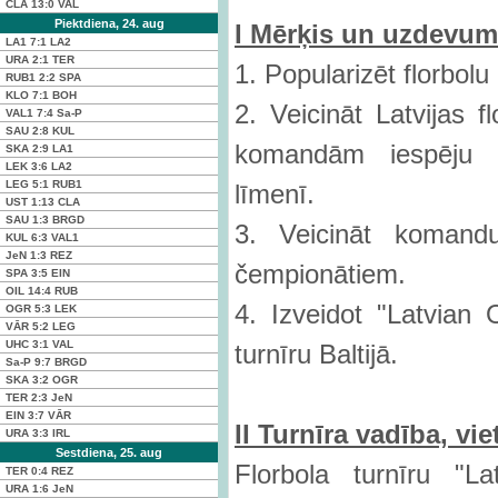
CLA
13:0
VAL
Piektdiena, 24. aug
I M
ērķis un uzdevum
LA1
7:1
LA2
URA
2:1
TER
1. Popularizēt florbolu
RUB1
2:2
SPA
KLO
7:1
BOH
2. Veicināt Latvijas fl
VAL1
7:4
Sa-P
SAU
2:8
KUL
komandām iespēju pā
SKA
2:9
LA1
LEK
3:6
LA2
LEG
5:1
RUB1
līmenī.
UST
1:13
CLA
SAU
1:3
BRGD
3. Veicināt komandu
KUL
6:3
VAL1
JeN
1:3
REZ
čempionātiem.
SPA
3:5
EIN
OIL
14:4
RUB
4. Izveidot "Latvian 
OGR
5:3
LEK
VĀR
5:2
LEG
UHC
3:1
VAL
turnīru Baltijā.
Sa-P
9:7
BRGD
SKA
3:2
OGR
TER
2:3
JeN
EIN
3:7
VĀR
II Turn
ī
ra vad
ī
ba, vie
URA
3:3
IRL
Sestdiena, 25. aug
Florbola turnīru "L
TER
0:4
REZ
URA
1:6
JeN