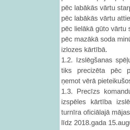
pēc labākās vārtu star
pēc labākās vārtu attie
pēc lielākā gūto vārtu 
pēc mazākā soda minū
izlozes kārtībā.
1.2. Izslēgšanas spēļ
tiks precizēta pēc 
ņemot vērā pieteikušo
1.3. Precīzs komand
izspēles kārtība izsl
turnīra oficiālajā māj
līdz 2018.gada 15.au