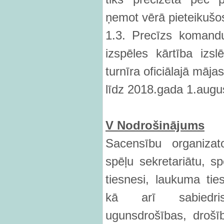
ņemot vērā pieteikušo
1.3. Precīzs komand
izspēles kārtība izsl
turnīra oficiālajā māj
līdz 2018.gada 1.augu
V Nodrošinājums
Sacensību organizat
spēļu sekretariātu, sp
tiesnesi, laukuma tie
kā arī sabiedris
ugunsdrošības, drošī