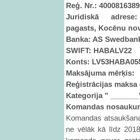
Reģ. Nr.: 400081638
Juridiskā adrese
pagasts, Koc
ēnu nov
Banka: AS Swedban
SWIFT: HABALV22
Konts: LV53HABA05
Maksā
juma m
ērķis:
Reģistrācijas maksa 
Kategorija " _______
Komandas nosaukum
Komandas atsaukšana 
ne vēlāk kā līdz 2018