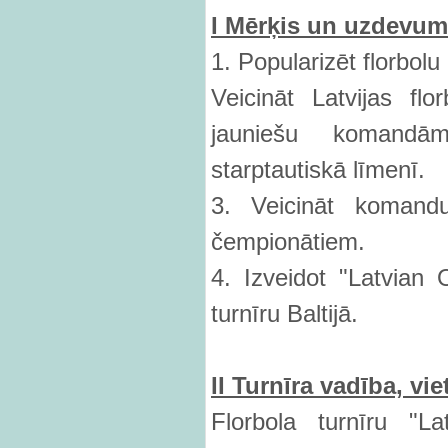
I M
ērķis un uzdevum
1. Popularizēt florbolu
Veicināt Latvijas flor
jauniešu komandā
starptautiskā līmenī.
3. Veicināt komandu
čempionātiem.
4. Izveidot "Latvian 
turnīru Baltijā.
II Turn
ī
ra vad
ī
ba, vie
Florbola turnīru "L