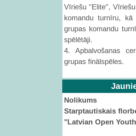
Vīriešu "Elite", Vīrie
komandu turnīru, kā 
grupas komandu turnīra
spēlētāji.
4. Apbalvošanas ce
grupas finālspēles.
Jauni
Nolikums
Starptautiskais
florb
"Latvian Open Youth