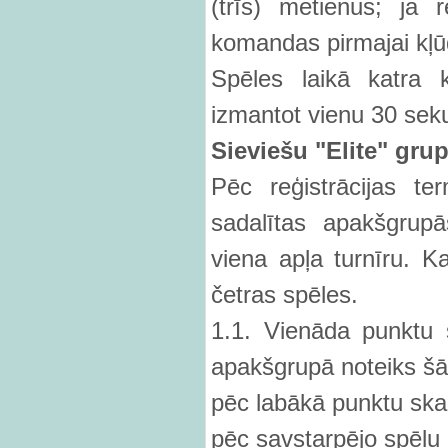
(trīs) metienus; ja 
komandas pirmajai kļū
Spēles laikā katra 
izmantot vienu 30 sek
Sievie
šu "Elite" gr
Pēc reģistrācijas t
sadalītas apakšgrup
viena apļa turnīru. K
četras spēles.
1.1. Vienāda punktu s
apakšgrupā noteiks šā
pēc labākā punktu ska
pēc savstarpējo spēļu 