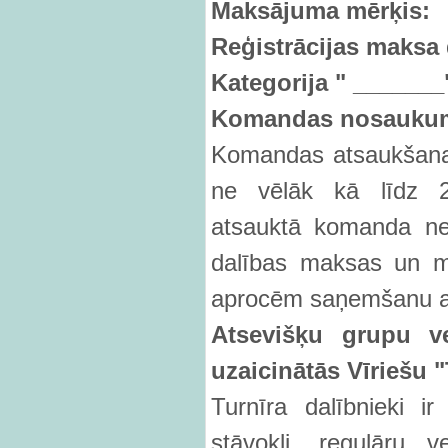
Maksā
juma m
ērķis:
Reģistrācijas maksa 
Kategorija " _______
Komandas nosaukum
Komandas atsaukšana 
ne vēlāk kā līdz 2
atsauktā komanda ne
dalības maksas un m
aprocēm saņemšanu a
Atsevišķ
u grupu v
uzaicinātās Vīriešu
Turnīra dalībnieki ir
stāvokli, regulāru 