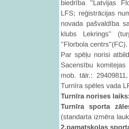
biedrība ''Latvijas F
LFS; reģistrācijas 
novada pašvaldība sad
klubs Lekrings'' (
''Florbola centrs''(FC).
Par spēļu norisi atbi
Sacensību komitejas 
mob. tālr.: 29409811, 
Turnīra spēles vada LF
Turn
īra norises laiks
Turn
īra sporta zā
l
(standarta izmēra la
2.pamatskolas sport