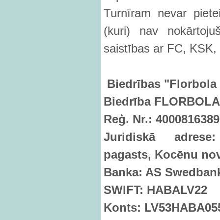
Turnīram nevar piete
(kuri) nav nokārtoju
saistības ar FC, KSK, 
Biedr
ības "Florbola 
Biedr
ī
ba FLORBOLA
Reģ. Nr.: 400081638
Juridiskā adrese
pagasts, Koc
ēnu nov
Banka: AS Swedban
SWIFT: HABALV22
Konts: LV53HABA05