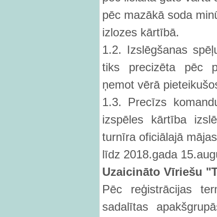
pēc mazākā soda minū
izlozes kārtībā.
1.2. Izslēgšanas spēļ
tiks precizēta pēc 
ņemot vērā pieteikušo
1.3. Precīzs komand
izspēles kārtība izsl
turnīra oficiālajā māj
līdz 2018.gada 15.au
Uzaicinā
to V
īriešu 
Pēc reģistrācijas t
sadalītas apakšgrup