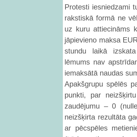
Protesti iesniedzami t
rakstiskā formā ne vē
uz kuru attiecināms k
jāpievieno maksa EUR 
stundu laikā izskata
lēmums nav apstrīdams
iemaksātā naudas sum
Apakšgrupu spēlēs par 
punkti, par neizšķirt
zaudējumu – 0 (nulle
neizšķirta rezultāta g
ar pēcspēles metien