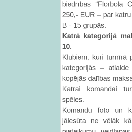
biedrības “Florbola 
250,- EUR – par katr
B - 15 grupās.
Katr
ā kategorijā ma
10.
Klubiem, kuri turnīrā
kategorijās – atlai
kopējās dalības maks
Katrai komandai tur
spēles.
Komandu foto un ko
jāiesūta ne vēlāk kā
pieteikumu veidlapa