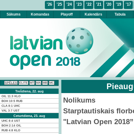
’26
’25
’24
’23
’22
’21
’20
’19
’17
Sākums
Komandas
Playoff
Kalendārs
Tabula
SPĒLES
ELITE
MT
MA
MB
MC
Pieaug
Trešdiena, 22. aug
OIL
11:3
KLO
Nolikums
BOH
10:5
RUB
CLA
8:1
UHC
Starptautiskais florb
VAL
3:7
UST
Ceturtdiena, 23. aug
"Latvian Open 2018”
UHC
8:4
UST
BOH
2:14
OIL
RUB
4:8
KLO