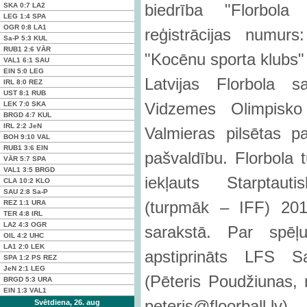
biedrība "Florbol
SKA
0:7
LA2
LEG
1:4
SPA
OGR
0:8
LA1
reģistrācijas numur
Sa-P
5:3
KUL
RUB1
2:6
VĀR
"Kocēnu sporta klubs"
VAL1
6:1
SAU
EIN
5:0
LEG
Latvijas Florbola 
IRL
8:0
REZ
UST
8:1
RUB
Vidzemes Olimpisk
LEK
7:0
SKA
BRGD
4:7
KUL
IRL
2:2
JeN
Valmieras pilsētas 
BOH
9:10
VAL
RUB1
3:6
EIN
pašvaldību. Florbola 
VĀR
5:7
SPA
VAL1
3:5
BRGD
iekļauts Starptaut
CLA
10:2
KLO
SAU
2:8
Sa-P
(turpmāk – IFF) 2018
REZ
1:1
URA
TER
4:8
IRL
LA2
4:3
OGR
sarakstā. Par spēļ
OIL
4:2
UHC
LA1
2:0
LEK
apstiprināts LFS Sa
SPA
1:2 PS
REZ
JeN
2:1
LEG
(Pēteris Poudžiunas, 
BRGD
5:3
URA
EIN
1:3
VAL1
peteris@floorball.l
Svētdiena, 26. aug