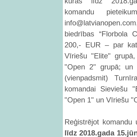
kuras līdz 2018.ga
komandu pieteiku
info@latvianopen.
biedrības “Florbola 
200,- EUR – par kat
Vīriešu "Elite" grupā
"Open 2" grupā; un
(vienpadsmit) Turnī
komandai Sieviešu "El
"Open 1" un Vīriešu "
Reģistrējot komandu
līdz 2018
.gada 1
5.jū