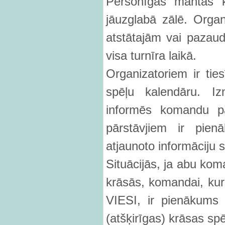
Personīgās mantas k
jāuzglabā zālē. Organ
atstātajām vai paza
visa turnīra laikā.
Organizatoriem ir ties
spēļu kalendāru. Iz
informēs komandu pā
pārstāvjiem ir pien
atjaunoto informāciju 
Situācijās, ja abu koma
krāsās, komandai, kur
VIESI, ir pienākums
(atšķirīgas) krāsas spē