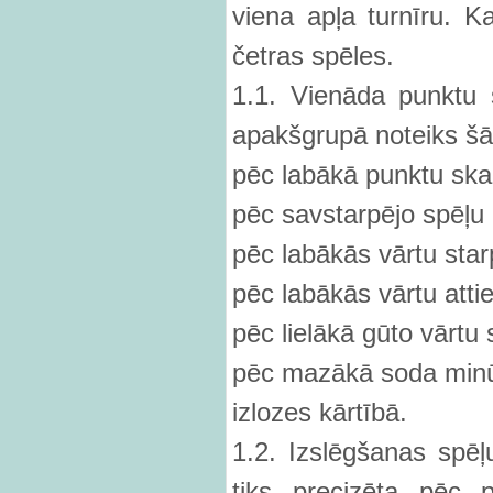
viena apļa turnīru. K
četras spēles.
1.1. Vienāda punktu s
apakšgrupā noteiks šā
pēc labākā punktu ska
pēc savstarpējo spēļu 
pēc labākās vārtu star
pēc labākās vārtu attie
pēc lielākā gūto vārtu 
pēc mazākā soda minū
izlozes kārtībā.
1.2. Izslēgšanas spēļ
tiks precizēta pēc 