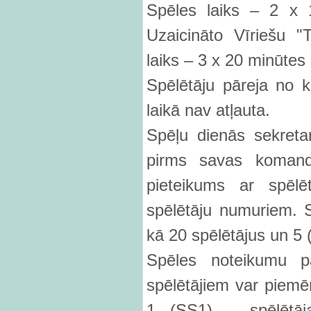
Spēles laiks – 2 x 1
Uzaicināto Vīriešu 
laiks – 3 x 20 minūtes (
Spēlētāju pāreja no
laikā nav atļauta.
Spēļu dienās sekreta
pirms savas komanda
pieteikums ar spēlē
spēlētāju numuriem. Sp
kā 20 spēlētājus un 5 (
Spēles noteikumu p
spēlētājiem var piemē
1 (SS1) – spēlētāja 