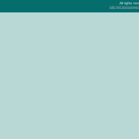
All rights r
info [at] latvianop