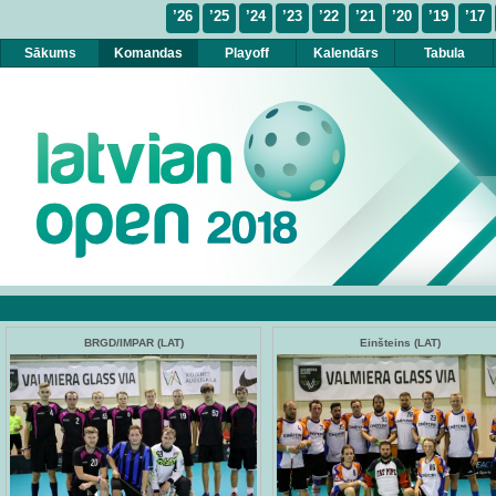
’26
’25
’24
’23
’22
’21
’20
’19
’17
Sākums
Komandas
Playoff
Kalendārs
Tabula
BRGD/IMPAR (LAT)
Einšteins (LAT)