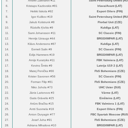
5.
Andrei Zakharov #11
Saint Petersburg United (RU
6.
Kristaps Kazlovskis #81
Irlava/Avant (LAT)
7.
Heikki Iiskola #92
Esport Oilers (FIN)
8.
Igor Kulikov #19
Saint Petersburg United (RU
9.
Jakub Kolstrunk #8
Florbal Usti (CZE)
10.
Rūdolfs Ķivītis #9
Kuldīga (LAT)
11.
Sami Johansson #11
SC Classic (FIN)
12.
Henrijs Uzraugs #44
BRGD/IMPAR (LAT)
13.
Klāvs Andersons #87
Kuldīga (LAT)
14.
Eemeli Salin #9
SC Classic (FIN)
15.
Edijs Hammers #19
BRGD/IMPAR (LAT)
16.
Arnijs Kuratņiks #11
FBK Valmiera (LAT)
17.
Kevins Šmits #9
Latvija U19 2 (LAT)
18.
Matej Penička #66
FbS Bohemians (CZE)
19.
Krister Savonen #56
SC Classic (FIN)
20.
Forman Filip #81
FbS Bohemians (CZE)
21.
Niko Juhola #73
UHC Uster (SUI)
22.
Jānis Larionovs #3
Vārme (LAT)
23.
Gatis Grāvelis #25
Einšteins (LAT)
24.
Artūrs Bračka #15
FBK Valmiera 1 (LAT)
25.
Antti Suomela #18
Esport Oilers (FIN)
26.
Anton Duryagin #77
FBC Spartak Moscow (RUS
27.
Josef Juha #91
FbS Bohemians (CZE)
28.
Adriana Mihailovs #10
BRGD/IMPAR (LAT)