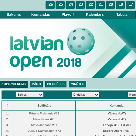
’26
’25
’24
’23
’22
’21
’20
’19
’17
Sākums
Komandas
Playoff
Kalendārs
Tabula
KOPSAVILKUMS
VĀRTI
PIESPĒLES
MINŪTES
#
Spēlētājs
Komanda
1.
Pēteris Freimanis #63
Vārme (LAT)
2.
Māris Ronis #26
Vārme (LAT)
3.
Klāvs Jansons #16
Latvija U19 1 (LAT)
4.
Justus Kainulainen #73
Esport Oilers (FIN)