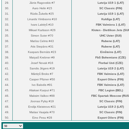
29.
Jānis Ragovskis #7
Latvija U19 1 (LAT)
30.
Aaro Helin #15
SC Classic (FIN)
31.
Rūdis Žukelis #25
Latvija U19 1 (LAT)
32.
Linards Vimbsons #10
Kuldīga (LAT)
33.
Ivars Laktiņš #10
FBK Valmiera 1 (LAT)
34.
Mikael Karlsson #26
Kloten - Dietlikon Jets (SUI
35.
Simon Suter #70
UHC Uster (SUI)
36.
Matīss Celms #43
Rubene (LAT)
37.
Atis Stepāns #31
Rubene (LAT)
38.
Kaspars Bernāts #23
Einšteins (LAT)
39.
Matyaš Krebner #9
FbS Bohemians (CZE)
40.
Josef Novak #16
Florbal Usti (CZE)
41.
Sandis Jēgers #19
Latvija U19 2 (LAT)
42.
Mārtiņš Broks #7
FBK Valmiera (LAT)
43.
Casper Pfizner #50
Esport Oilers (FIN)
44.
Ivo Balodis #91
FBK Valmiera (LAT)
45.
Aliaksei Karput #71
FBC Legion (BEL)
46.
Maksim Valkov #88
FBC Spartak Moscow (RUS
47.
Joonas Pylsy #19
SC Classic (FIN)
48.
Endijs Kleistrovs #21
Latvija U19 2 (LAT)
49.
Matias Vaajala #70
SC Classic (FIN)
50.
Eino Pesu #28
Esport Oilers (FIN)