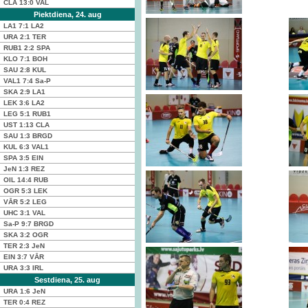
CLA
13:0
VAL
Piektdiena, 24. aug
LA1
7:1
LA2
URA
2:1
TER
RUB1
2:2
SPA
KLO
7:1
BOH
SAU
2:8
KUL
VAL1
7:4
Sa-P
SKA
2:9
LA1
LEK
3:6
LA2
LEG
5:1
RUB1
UST
1:13
CLA
SAU
1:3
BRGD
KUL
6:3
VAL1
SPA
3:5
EIN
JeN
1:3
REZ
OIL
14:4
RUB
OGR
5:3
LEK
VĀR
5:2
LEG
UHC
3:1
VAL
Sa-P
9:7
BRGD
SKA
3:2
OGR
TER
2:3
JeN
EIN
3:7
VĀR
URA
3:3
IRL
Sestdiena, 25. aug
URA
1:6
JeN
TER
0:4
REZ