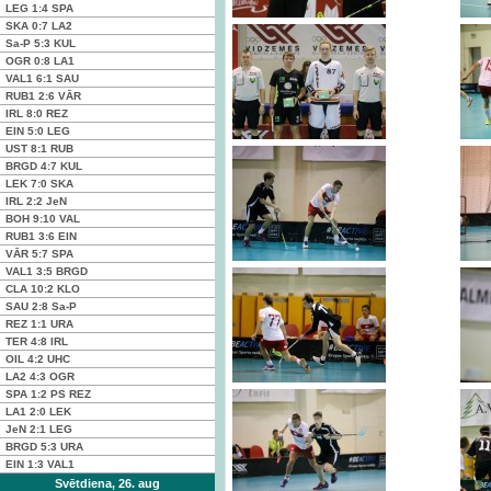
LEG
1:4
SPA
SKA
0:7
LA2
Sa-P
5:3
KUL
OGR
0:8
LA1
VAL1
6:1
SAU
RUB1
2:6
VĀR
IRL
8:0
REZ
EIN
5:0
LEG
UST
8:1
RUB
BRGD
4:7
KUL
LEK
7:0
SKA
IRL
2:2
JeN
BOH
9:10
VAL
RUB1
3:6
EIN
VĀR
5:7
SPA
VAL1
3:5
BRGD
CLA
10:2
KLO
SAU
2:8
Sa-P
REZ
1:1
URA
TER
4:8
IRL
OIL
4:2
UHC
LA2
4:3
OGR
SPA
1:2 PS
REZ
LA1
2:0
LEK
JeN
2:1
LEG
BRGD
5:3
URA
EIN
1:3
VAL1
Svētdiena, 26. aug