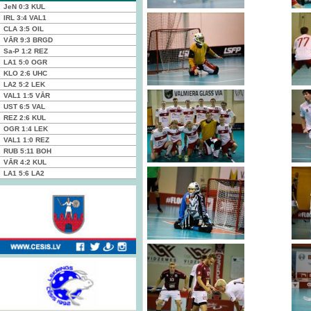
JeN
0:3
KUL
IRL
3:4
VAL1
CLA
3:5
OIL
VĀR
9:3
BRGD
Sa-P
1:2
REZ
LA1
5:0
OGR
KLO
2:6
UHC
LA2
5:2
LEK
VAL1
1:5
VĀR
UST
6:5
VAL
REZ
2:6
KUL
OGR
1:4
LEK
VAL1
1:0
REZ
RUB
5:11
BOH
VĀR
4:2
KUL
LA1
5:6
LA2