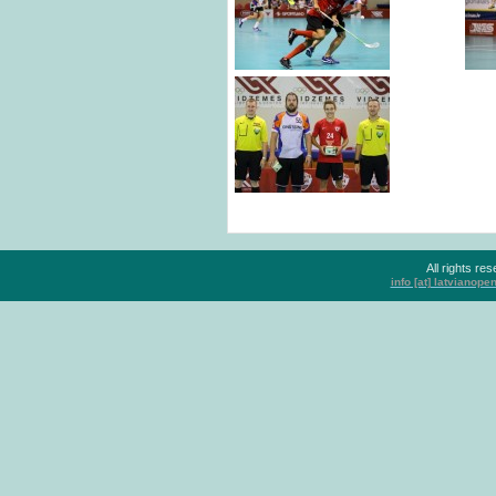
All rights r
info [at] latvianop