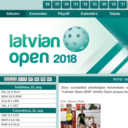
’26
’25
’24
’23
’22
’21
’20
’19
’17
Sākums
Komandas
Playoff
Kalendārs
Tabula
SPĒLES
ELITE
MT
MA
MB
MC
FOTO: Vīr
Trešdiena, 22. aug
Jūsu uzmanībai piedāvājam fotoieskatu sta
"Latvian Open 2018" vīriešu Open grupas k
OIL
11:3
KLO
BOH
10:5
RUB
CLA
8:1
UHC
Foto: Ritvars Raits
VAL
3:7
UST
Ceturtdiena, 23. aug
UHC
8:4
UST
BOH
2:14
OIL
RUB
4:8
KLO