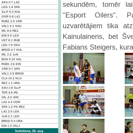
sekundēm, tomēr la
SKA
0:7
LA2
LEG
1:4
SPA
Sa-P
5:3
KUL
"Esport Oilers". P
OGR
0:8
LA1
RUB1
2:6
VĀR
uzvarētājiem tika at
VAL1
6:1
SAU
IRL
8:0
REZ
Kainulainens, bet Š
EIN
5:0
LEG
UST
8:1
RUB
Fabians Steigers, kura
LEK
7:0
SKA
BRGD
4:7
KUL
IRL
2:2
JeN
BOH
9:10
VAL
RUB1
3:6
EIN
VĀR
5:7
SPA
VAL1
3:5
BRGD
CLA
10:2
KLO
REZ
1:1
URA
SAU
2:8
Sa-P
TER
4:8
IRL
OIL
4:2
UHC
LA2
4:3
OGR
SPA
1:2 PS
REZ
LA1
2:0
LEK
JeN
2:1
LEG
BRGD
5:3
URA
EIN
1:3
VAL1
Svētdiena, 26. aug