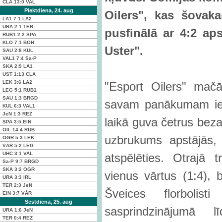
CLA
13:0
VAL
Piektdiena, 24. aug
Oilers", kas šovaka
LA1
7:1
LA2
URA
2:1
TER
pusfinālā ar 4:2 ap
RUB1
2:2
SPA
KLO
7:1
BOH
Uster".
SAU
2:8
KUL
VAL1
7:4
Sa-P
SKA
2:9
LA1
UST
1:13
CLA
LEK
3:6
LA2
"Esport Oilers" mač
LEG
5:1
RUB1
SAU
1:3
BRGD
savam panākumam ieli
KUL
6:3
VAL1
JeN
1:3
REZ
laikā guva četrus beza
SPA
3:5
EIN
OIL
14:4
RUB
uzbrukums apstājās, 
OGR
5:3
LEK
VĀR
5:2
LEG
UHC
3:1
VAL
atspēlēties. Otrajā
Sa-P
9:7
BRGD
SKA
3:2
OGR
vienus vārtus (1:4), b
URA
3:3
IRL
TER
2:3
JeN
Šveices florbolist
EIN
3:7
VĀR
Sestdiena, 25. aug
sasprindzinājumā
URA
1:6
JeN
TER
0:4
REZ