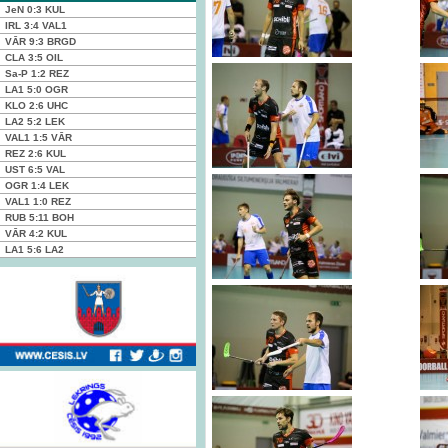
JeN
0:3
KUL
IRL
3:4
VAL1
VĀR
9:3
BRGD
CLA
3:5
OIL
Sa-P
1:2
REZ
LA1
5:0
OGR
KLO
2:6
UHC
LA2
5:2
LEK
VAL1
1:5
VĀR
REZ
2:6
KUL
UST
6:5
VAL
OGR
1:4
LEK
VAL1
1:0
REZ
RUB
5:11
BOH
VĀR
4:2
KUL
LA1
5:6
LA2