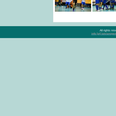
All rights r
info [at] latvianop