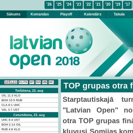
’26
’25
’24
’23
’22
’21
’20
’19
’17
Sākums
Komandas
Playoff
Kalendārs
Tabula
SPĒLES
ELITE
MT
MA
MB
MC
TOP grupas otra fi
Trešdiena, 22. aug
OIL
11:3
KLO
Starptautiskajā tur
BOH
10:5
RUB
CLA
8:1
UHC
"Latvian Open" nos
VAL
3:7
UST
Ceturtdiena, 23. aug
otra TOP grupas finā
UHC
8:4
UST
BOH
2:14
OIL
kļuvusi Somijas ko
RUB
4:8
KLO