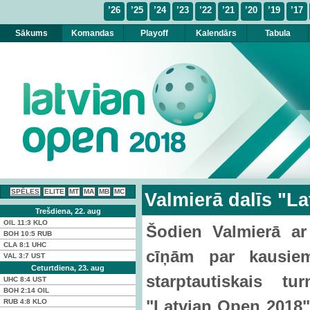
’26
’25
’24
’23
’22
’21
’20
’19
’17
Sākums
Komandas
Playoff
Kalendārs
Tabula
SPĒLES
ELITE
MT
MA
MB
MC
Valmierā dalīs "L
Trešdiena, 22. aug
OIL
11:3
KLO
Šodien Valmierā ar
BOH
10:5
RUB
CLA
8:1
UHC
cīņām par kausiem
VAL
3:7
UST
Ceturtdiena, 23. aug
starptautiskais tur
UHC
8:4
UST
BOH
2:14
OIL
"Latvian Open 2018
RUB
4:8
KLO