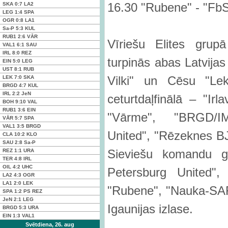
16.30 "Rubene" - "Fb
SKA
0:7
LA2
LEG
1:4
SPA
OGR
0:8
LA1
Sa-P
5:3
KUL
RUB1
2:6
VĀR
Vīriešu Elites grup
VAL1
6:1
SAU
IRL
8:0
REZ
turpinās abas Latvija
EIN
5:0
LEG
UST
8:1
RUB
Vilki" un Cēsu "Lek
LEK
7:0
SKA
BRGD
4:7
KUL
IRL
2:2
JeN
ceturtdaļfinālā – "Ir
BOH
9:10
VAL
RUB1
3:6
EIN
"Vārme", "BRGD/I
VĀR
5:7
SPA
VAL1
3:5
BRGD
United", "Rēzeknes B
CLA
10:2
KLO
SAU
2:8
Sa-P
Sieviešu komandu gr
REZ
1:1
URA
TER
4:8
IRL
OIL
4:2
UHC
Petersburg United"
LA2
4:3
OGR
LA1
2:0
LEK
"Rubene", "Nauka-SAF
SPA
1:2 PS
REZ
JeN
2:1
LEG
Igaunijas izlase.
BRGD
5:3
URA
EIN
1:3
VAL1
Svētdiena, 26. aug