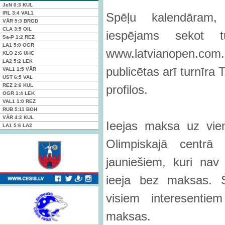
JeN
0:3
KUL
IRL
3:4
VAL1
Spēļu kalendāram, 
VĀR
9:3
BRGD
CLA
3:5
OIL
iespējams sekot tu
Sa-P
1:2
REZ
LA1
5:0
OGR
www.latvianopen.com
KLO
2:6
UHC
LA2
5:2
LEK
publicētas arī turnīra
VAL1
1:5
VĀR
UST
6:5
VAL
REZ
2:6
KUL
profilos.
OGR
1:4
LEK
VAL1
1:0
REZ
RUB
5:11
BOH
VĀR
4:2
KUL
Ieejas maksa uz vie
LA1
5:6
LA2
Olimpiskajā centrā
jauniešiem, kuri na
ieeja bez maksas. 
visiem interesenti
maksas.