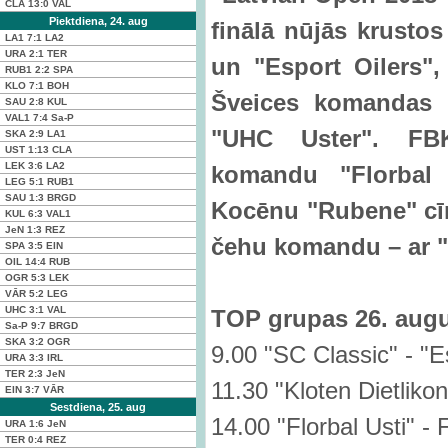
CLA
13:0
VAL
Piektdiena, 24. aug
finālā nūjās krusto
LA1
7:1
LA2
URA
2:1
TER
un "Esport Oilers",
RUB1
2:2
SPA
KLO
7:1
BOH
Šveices komandas "
SAU
2:8
KUL
VAL1
7:4
Sa-P
"UHC Uster". FBK
SKA
2:9
LA1
UST
1:13
CLA
LEK
3:6
LA2
komandu "Florbal 
LEG
5:1
RUB1
SAU
1:3
BRGD
Kocēnu "Rubene" cīņā
KUL
6:3
VAL1
JeN
1:3
REZ
čehu komandu – ar 
SPA
3:5
EIN
OIL
14:4
RUB
OGR
5:3
LEK
VĀR
5:2
LEG
UHC
3:1
VAL
TOP grupas 26. augu
Sa-P
9:7
BRGD
SKA
3:2
OGR
9.00 "SC Classic" - "E
URA
3:3
IRL
TER
2:3
JeN
11.30 "Kloten Dietliko
EIN
3:7
VĀR
Sestdiena, 25. aug
14.00 "Florbal Usti" -
URA
1:6
JeN
TER
0:4
REZ