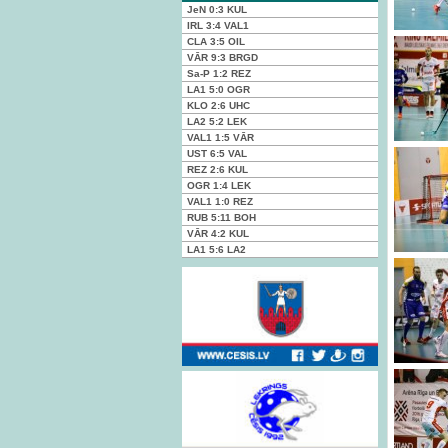
JeN
0:3
KUL
IRL
3:4
VAL1
CLA
3:5
OIL
VĀR
9:3
BRGD
Sa-P
1:2
REZ
LA1
5:0
OGR
KLO
2:6
UHC
LA2
5:2
LEK
VAL1
1:5
VĀR
UST
6:5
VAL
REZ
2:6
KUL
OGR
1:4
LEK
VAL1
1:0
REZ
RUB
5:11
BOH
VĀR
4:2
KUL
LA1
5:6
LA2