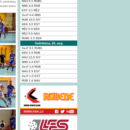
NAU
6:1
RUB1
0 pretinieku
NND
4:4
RUB
rindās balvu
EST
3:1
RĒZ
Sa-P
4:4
NND
RUB
10:0
SIY
ĶEK
3:2
EST
RĒZ
0:3
ĶEK
RĒZ
0:9
NAU
RUB1
2:2
ĶEK
Svētdiena, 26. aug
Sa-P
5:1
RUB1
ĶEK
2:3
RUB
NAU
12:0
SIY
NND
2:4
EST
Sa-P
1:4
RUB
NAU
5:3
EST
Sa-P
1:3
EST
RUB
1:4
NAU