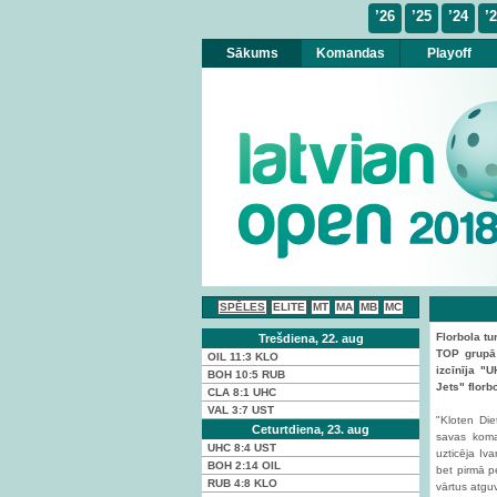
’26
’25
’24
’
Sākums
Komandas
Playoff
SPĒLES
ELITE
MT
MA
MB
MC
Florbola t
Trešdiena, 22. aug
TOP grupā 
OIL
11:3
KLO
izcīnīja "
BOH
10:5
RUB
Jets" florbo
CLA
8:1
UHC
VAL
3:7
UST
"Kloten Die
Ceturtdiena, 23. aug
savas koma
UHC
8:4
UST
uzticēja Iva
BOH
2:14
OIL
bet pirmā p
RUB
4:8
KLO
vārtus atgu