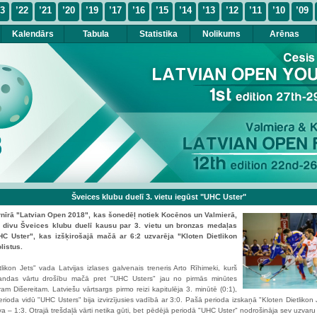
23
’22
’21
’20
’19
’17
’16
’15
’14
’13
’12
’11
’10
’09
Kalendārs
Tabula
Statistika
Nolikums
Arēnas
Šveices klubu duelī 3. vietu iegūst "UHC Uster"
urnīrā "Latvian Open 2018", kas šonedēļ notiek Kocēnos un Valmierā,
divu Šveices klubu duelī kausu par 3. vietu un bronzas medaļas
UHC Uster", kas izšķirošajā mačā ar 6:2 uzvarēja "Kloten Dietlikon
listus.
tlikon Jets" vada Latvijas izlases galvenais treneris Arto Rīhimeki, kurš
ndas vārtu drošību mačā pret "UHC Usters" jau no pirmās minūtes
ram Dišereitam. Latviešu vārtsargs pirmo reizi kapitulēja 3. minūtē (0:1),
erioda vidū "UHC Usters" bija izvirzījusies vadībā ar 3:0. Pašā perioda izskaņā "Kloten Dietlikon 
va – 1:3. Otrajā trešdaļā vārti netika gūti, bet pēdējā periodā "UHC Uster" nodrošināja sev uzvaru