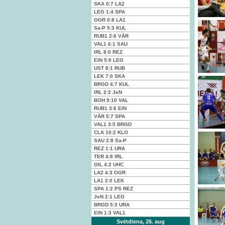
SKA
0:7
LA2
LEG
1:4
SPA
OGR
0:8
LA1
Sa-P
5:3
KUL
RUB1
2:6
VĀR
VAL1
6:1
SAU
IRL
8:0
REZ
EIN
5:0
LEG
UST
8:1
RUB
LEK
7:0
SKA
BRGD
4:7
KUL
IRL
2:2
JeN
BOH
9:10
VAL
RUB1
3:6
EIN
VĀR
5:7
SPA
VAL1
3:5
BRGD
CLA
10:2
KLO
SAU
2:8
Sa-P
REZ
1:1
URA
TER
4:8
IRL
OIL
4:2
UHC
LA2
4:3
OGR
LA1
2:0
LEK
SPA
1:2 PS
REZ
JeN
2:1
LEG
BRGD
5:3
URA
EIN
1:3
VAL1
Svētdiena, 26. aug