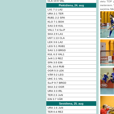
CLA
13:0
VAL
vietu TOP g
Piektdiena, 24. aug
metieniem. 
saņēma Niko 
LA1
7:1
LA2
URA
2:1
TER
RUB1
2:2
SPA
KLO
7:1
BOH
SAU
2:8
KUL
VAL1
7:4
Sa-P
SKA
2:9
LA1
UST
1:13
CLA
LEK
3:6
LA2
LEG
5:1
RUB1
SAU
1:3
BRGD
KUL
6:3
VAL1
JeN
1:3
REZ
SPA
3:5
EIN
OIL
14:4
RUB
OGR
5:3
LEK
VĀR
5:2
LEG
UHC
3:1
VAL
Sa-P
9:7
BRGD
SKA
3:2
OGR
URA
3:3
IRL
TER
2:3
JeN
EIN
3:7
VĀR
Sestdiena, 25. aug
URA
1:6
JeN
TER
0:4
REZ