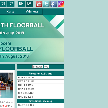
’08
’07
EN
LV
Karte
Valmiera
SPĒLES
WG
Piektdiena, 24. aug
RUB
1:1
Sa-P
EST
4:0
RUB1
NAU
7:2
ĶEK
RĒZ
1:1
RUB1
SIY
0:11
NND
NAU
5:2
EST
Sestdiena, 25. aug
Jets" vienus
Sa-P
12:0
SIY
 ar
6:2
un 3.