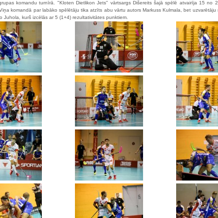
rupas komandu turnīrā. "Kloten Dietlikon Jets" vārtsargs Dišereits šajā spēlē atvairīja 15 no 2
Viņa komandā par labāko spēlētāju tika atzīts abu vārtu autors Markuss Kulmala, bet uzvarētāju 
Juhola, kurš izcēlās ar 5 (1+4) rezultativitātes punktiem.